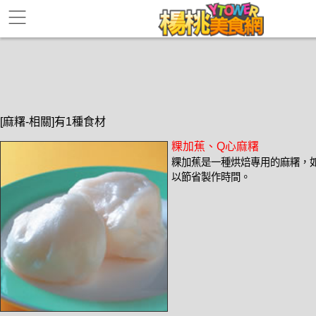
[麻糬-相關]有1種食材
粿加蕉、Q心麻糬
粿加蕉是一種烘焙專用的麻糬，
以節省製作時間。