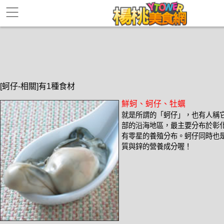
[蚵仔-相關]有1種食材
鮮蚵、蚵仔、牡蠣
就是所謂的「蚵仔」，也有人稱
部的沿海地區，最主要分布於彰
有零星的養殖分布。蚵仔同時也
質與鋅的營養成分喔！