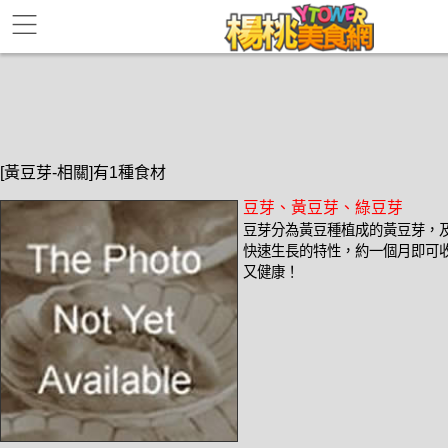
[黃豆芽-相關]有1種食材
豆芽、黃豆芽、綠豆芽
豆芽分為黃豆種植成的黃豆芽，
快速生長的特性，約一個月即可
又健康！