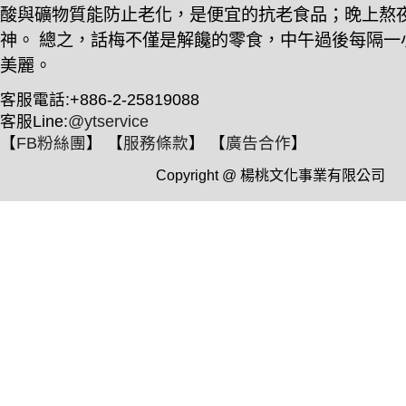
酸與礦物質能防止老化，是便宜的抗老食品；晚上熬
神。 總之，話梅不僅是解饞的零食，中午過後每隔一
美麗。
客服電話:+886-2-25819088
客服Line:
@ytservice
【
FB粉絲團
】 【
服務條款
】 【
廣告合作
】
Copyright @ 楊桃文化事業有限公司