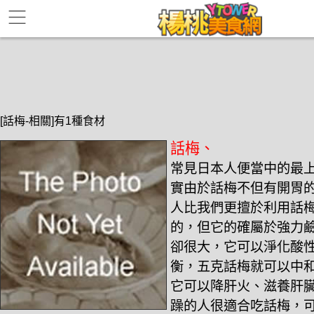
[話梅-相關]有1種食材
話梅、
常見日本人便當中的最
實由於話梅不但有開胃
人比我們更擅於利用話梅
的，但它的確屬於強力
卻很大，它可以淨化酸
衡，五克話梅就可以中和
它可以降肝火、滋養肝
躁的人很適合吃話梅，