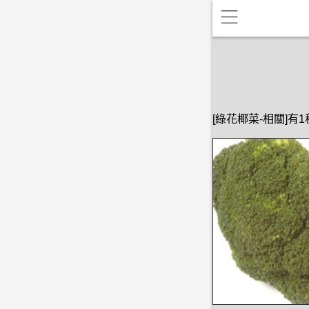
[綠花椰菜-相關]有