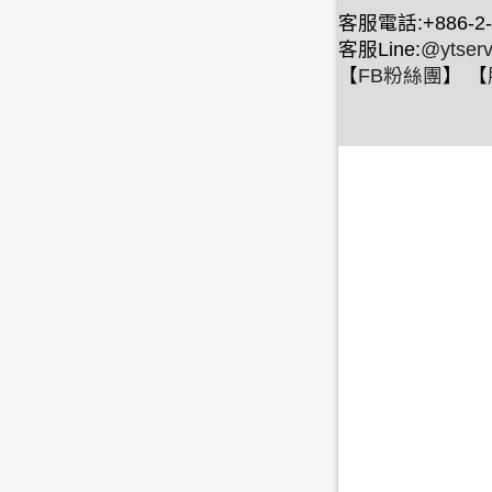
客服電話:+886-2-
客服Line:
@ytserv
【
FB粉絲團
】 【