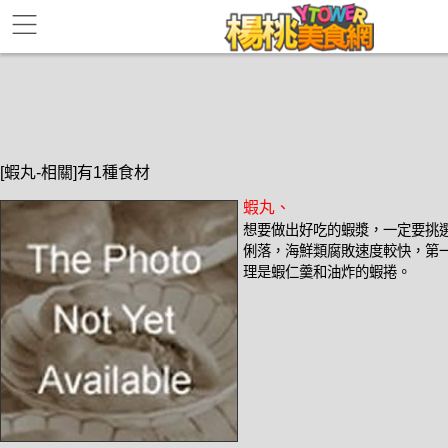
[蝦丸-相關]有1種食材
蝦丸、
想要做出好吃的蝦漿，一定要挑
俐落，海鮮類腐敗速度較快，第
理是蝦仁羹和油炸的蝦捲。