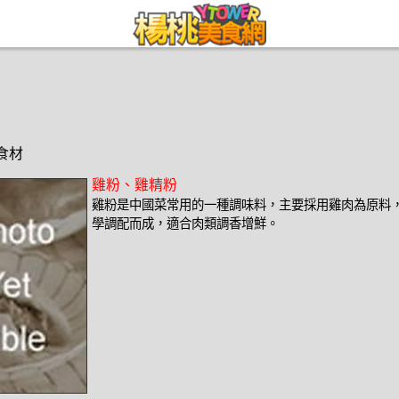
種食材
雞粉、雞精粉
雞粉是中國菜常用的一種調味料，主要採用雞肉為原料
學調配而成，適合肉類調香增鮮。