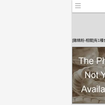
[雞精粉-相關]有1