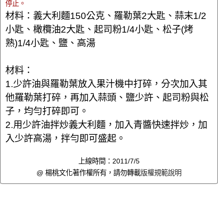
停止。
材料：義大利麵150公克、羅勒葉2大匙、蒜末1/2
小匙、橄欖油2大匙、起司粉1/4小匙、松子(烤
熟)1/4小匙、鹽、高湯
材料：
1.少許油與羅勒葉放入果汁機中打碎，分次加入其
他羅勒葉打碎，再加入蒜頭、鹽少許、起司粉與松
子，均勻打碎即可。
2.用少許油拌炒義大利麵，加入青醬快速拌炒，加
入少許高湯，拌勻即可盛起。
上線時間：2011/7/5
@ 楊桃文化著作權所有，請勿轉載
版權規範說明