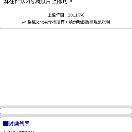
淋在作法2的鯛魚片上即可。
上線時間：2011/7/6
@ 楊桃文化著作權所有，請勿轉載
版權規範說明
▇討論列表