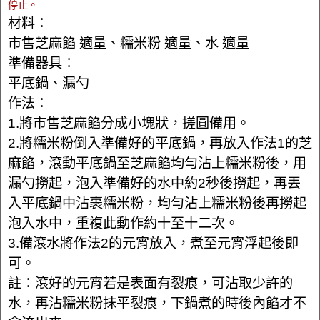
停止。
材料：
市售芝麻餡 適量、糯米粉 適量、水 適量
準備器具：
平底鍋、漏勺
作法：
1.將市售芝麻餡分成小塊狀，搓圓備用。
2.將糯米粉倒入準備好的平底鍋，再放入作法1的芝
麻餡，滾動平底鍋至芝麻餡均勻沾上糯米粉後，用
漏勺撈起，泡入準備好的水中約2秒後撈起，再丟
入平底鍋中沾裹糯米粉，均勻沾上糯米粉後再撈起
泡入水中，重複此動作約十至十二次。
3.備滾水將作法2的元宵放入，煮至元宵浮起後即
可。
註：滾好的元宵若是表面有裂痕，可沾取少許的
水，再沾糯米粉抹平裂痕，下鍋煮的時後內餡才不