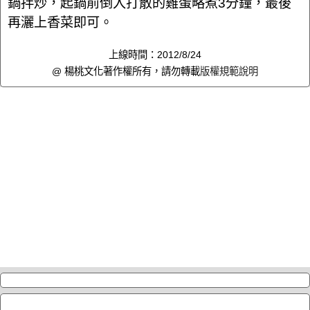
鍋拌炒，起鍋前倒入打散的雞蛋略煮3分鐘，最後
再灑上香菜即可。
上線時間：2012/8/24
@ 楊桃文化著作權所有，請勿轉載
版權規範說明