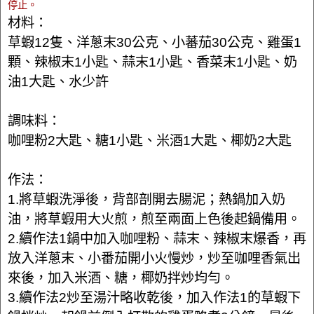
停止。
材料：
草蝦12隻、洋蔥末30公克、小蕃茄30公克、雞蛋1
顆、辣椒末1小匙、蒜末1小匙、香菜末1小匙、奶
油1大匙、水少許
調味料：
咖哩粉2大匙、糖1小匙、米酒1大匙、椰奶2大匙
作法：
1.將草蝦洗淨後，背部剖開去腸泥；熱鍋加入奶
油，將草蝦用大火煎，煎至兩面上色後起鍋備用。
2.續作法1鍋中加入咖哩粉、蒜末、辣椒末爆香，再
放入洋蔥末、小番茄開小火慢炒，炒至咖哩香氣出
來後，加入米酒、糖，椰奶拌炒均勻。
3.續作法2炒至湯汁略收乾後，加入作法1的草蝦下