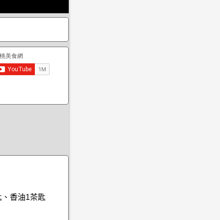
匙、香油1茶匙