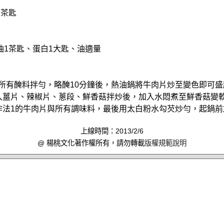
1茶匙
油1茶匙、蛋白1大匙、油適量
與所有醃料拌勻，略醃10分鐘後，熱油鍋將牛肉片炒至變色即可
加入薑片、辣椒片、蔥段、鮮香菇拌炒後，加入水悶煮至鮮香菇變
入作法1的牛肉片與所有調味料，最後用太白粉水勾芡炒勻，起鍋
上線時間：2013/2/6
@ 楊桃文化著作權所有，請勿轉載
版權規範說明