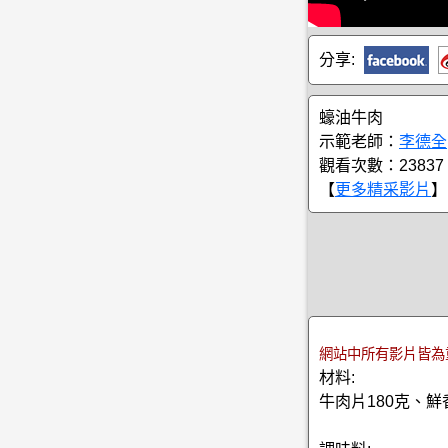
分享:
蠔油牛肉
示範老師：
李德全
觀看次數：23837
【
更多精采影片
】
網站中所有影片皆為
材料:
牛肉片180克、鮮