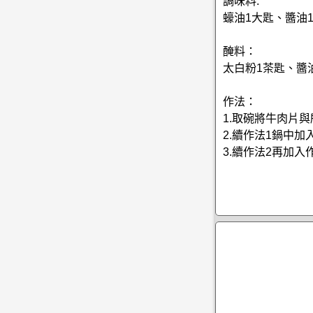
調味料:
蠔油1大匙、醬油
醃料：
太白粉1茶匙、醬
作法：
1.取碗將牛肉片
2.續作法1鍋中
3.續作法2再加