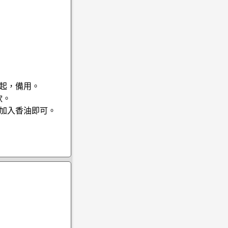
盛起，備用。
軟。
前加入香油即可。