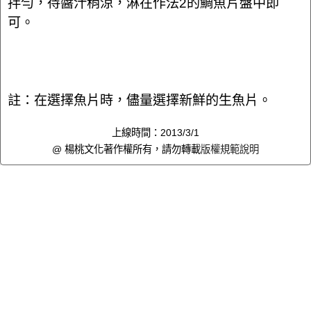
拌勻，待醬汁稍涼，淋在作法2的鯛魚片盤中即
可。
註：在選擇魚片時，儘量選擇新鮮的生魚片。
上線時間：2013/3/1
@ 楊桃文化著作權所有，請勿轉載
版權規範說明