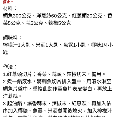
停止。
材料：
鯛魚300公克、洋蔥絲60公克、紅蔥頭20公克、香
菜5公克、蒜5公克、辣椒5公克
調味料：
檸檬汁1大匙、米酒1大匙、魚露1小匙、椰糖1/4小
匙
作法：
1.紅蔥頭切片；香菜、蒜頭、辣椒切末，備用。
2.煮一鍋滾水，將鯛魚切片排入盤中，用滾水淋至
鯛魚片盤中，重複此動作至魚片表皮變白，再放上
洋蔥絲。
3.起油鍋，爆香蒜末、辣椒末、紅蔥頭，再加入依
序加入椰糖、魚露、米酒煮開後熄火，加入檸檬汁