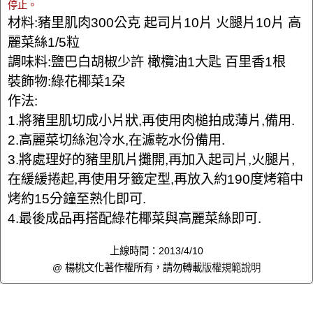
停止。
材料:豬里肌肉300公克 起司片10片 火腿片10片 高
麗菜絲1/5粒
調味料:鹽巴白胡椒少許 橄欖油1大匙 百里香1根
裝飾物:綠花椰菜1朶
作法:
1.將豬里肌切成小片狀,再使用肉槌拍成薄片,備用.
2.高麗菜切絲泡冷水,在濾乾水份備用.
3.將處理好的豬里肌片攤開,再加入起司片,火腿片,
在緩緩捲起,再使用牙籤定型,再放入約190度烤箱中
烤約15分鐘至熟化即可.
4.最後成品再搭配綠花椰菜與高麗菜絲即可.
上線時間：2013/4/10
@ 楊桃文化著作權所有，請勿轉載
版權規範說明