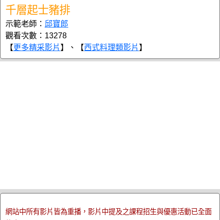
千層起士豬排
示範老師：
邱寶郎
觀看次數：13278
【
更多精采影片
】、【
西式料理類影片
】
網站中所有影片皆為重播，影片中提及之課程招生與優惠活動已全面