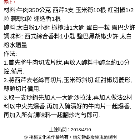
停止。
材料:牛肉350公克 西芹3支 玉米筍10根 紅甜椒1/2
粒 蒜頭3粒 迷迭香1根
醃料:太白粉1小匙 橄欖油1大匙 蛋白一粒 鹽巴少許
調味料: 西式綜合香料1小匙 鹽巴黑胡椒少許 太白
粉水適量
作法:
1.首先將牛肉切成片狀,再放入醃料中醃至約10分
鐘,備用.
2.將西芹去老絲再切片,玉米筍斜切,紅甜椒切菱形,
蒜頭切片備用.
3.取一支炒鍋先加入一大匙沙拉油,再加入做法2材
料以中火先爆香,再加入醃漬好的牛肉片一起爆香,
再加入所有調味料一起翻炒均勻即可.
上線時間：2013/4/10
@ 楊桃文化著作權所有，請勿轉載
版權規範說明