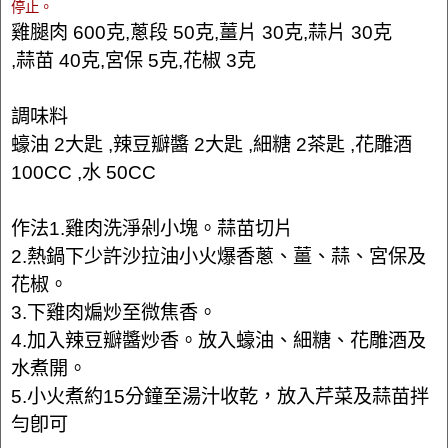
停止。
雞腿肉 600克,蔥段 50克,薑片 30克,蒜片 30克
,蒜苗 40克,宮保 5克,花椒 3克
調味料
蠔油 2大匙 ,辣豆瓣醬 2大匙 ,細糖 2茶匙 ,花雕酒
100CC ,水 50CC
作法1.雞肉洗淨剁小塊。蒜苗切片
2.熱鍋下少許沙拉油小火爆香蔥、薑、蒜、宮保及
花椒。
3.下雞肉煸炒至微焦香。
4.加入辣豆瓣醬炒香。放入蠔油、細糖、花雕酒及
水煮開。
5.小火煮約15分鐘至湯汁收乾，放入芹菜及蒜苗拌
勻卽可