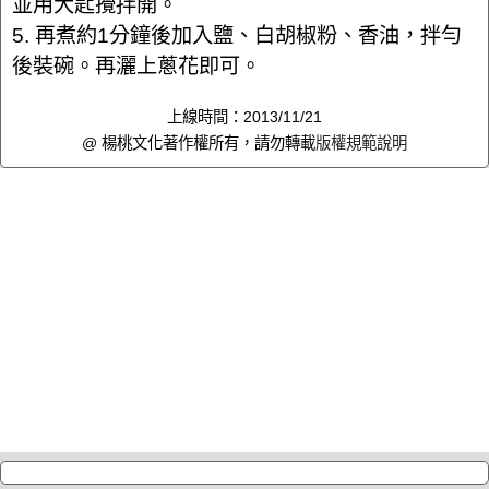
並用大匙攪拌開。
5. 再煮約1分鐘後加入鹽、白胡椒粉、香油，拌勻
後裝碗。再灑上蔥花即可。
上線時間：2013/11/21
@ 楊桃文化著作權所有，請勿轉載
版權規範說明