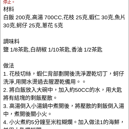
停止。
材料
白飯 200克,高湯 700CC,花枝 25克,蝦仁 30克,魚片
30克,蚵仔 25克,蔥花 5克
調味料
鹽 1/8茶匙,白胡椒 1/10茶匙,香油 1/2茶匙
做法
1. 花枝切絲，蝦仁背部劃開後洗淨瀝乾切丁，蚵仔
洗淨,用開水燙過去腥瀝乾備用。。
2. 將白飯放入大碗中，加入約50CC的水，用大匙
將有結塊的剩飯壓散。
3. 高湯倒入小湯鍋中煮開後，將壓散的剩飯倒入湯
中，煮開後關小火。
4. 小火煮約5分鐘至米粒糊爛。加入做法1的海鮮，