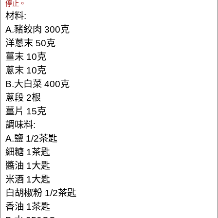
停止。
材料:
A.豬絞肉 300克
洋蔥末 50克
薑末 10克
蔥末 10克
B.大白菜 400克
蔥段 2根
薑片 15克
調味料:
A.鹽 1/2茶匙
細糖 1茶匙
醬油 1大匙
米酒 1大匙
白胡椒粉 1/2茶匙
香油 1茶匙