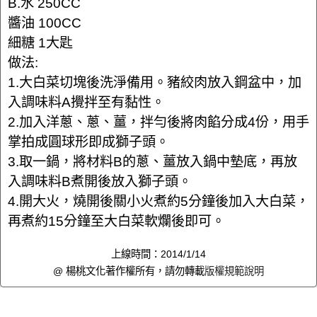
B.水 250CC
醬油 100CC
細糖 1大匙
做法:
1.大白菜切塊後洗淨備用。豬絞肉放入鋼盆中，加
入調味料A攪拌至有黏性。
2.加入洋蔥、蔥、薑，拌勻後將肉餡分成4份，用手
掌拍成圓球形即成獅子頭。
3.取一鍋，將材料B的蔥、薑放入鍋中墊底，再放
入調味料B煮開後放入獅子頭。
4.開大火，燒開後關小火煮約5分鐘後加入大白菜，
再煮約15分鐘至大白菜軟爛後即可。
上線時間：2014/1/14
@ 楊桃文化著作權所有，請勿轉載
版權規範說明