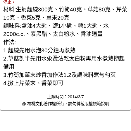
停止。
材料:生蚵麵線300克、竹筍40克、草菇80克、芹菜
10克、香菜5克、薑末20克
調味料:醬油4大匙、鹽1小匙、糖1大匙、水
2000c.c.、素黑醋、太白粉水、香油適量
作法:
1.麵線先用水泡30分鐘再煮熟
2.草菇剖半先用水汆燙沾乾太白粉再用水煮熟撈起
備用
3.竹筍加薑末炒香加作法1.2及調味料煮勻勾芡
4.撒上芹菜末、香菜即可
上線時間：2014/3/7
@ 楊桃文化著作權所有，請勿轉載
版權規範說明