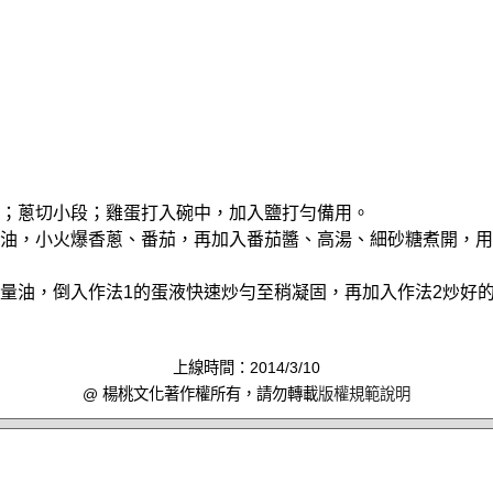
小塊；蔥切小段；雞蛋打入碗中，加入鹽打勻備用。
沙拉油，小火爆香蔥、番茄，再加入番茄醬、高湯、細砂糖煮開，
入適量油，倒入作法1的蛋液快速炒勻至稍凝固，再加入作法2炒好
上線時間：2014/3/10
@ 楊桃文化著作權所有，請勿轉載
版權規範說明