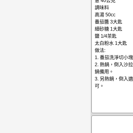
蔥 40公克
調味料
高湯 50cc
番茄醬 3大匙
細砂糖 1大匙
鹽 1/4茶匙
太白粉水 1大匙
做法:
1. 番茄洗淨切
2. 熱鍋，倒入
鍋備用。
3. 另熱鍋，倒
可。