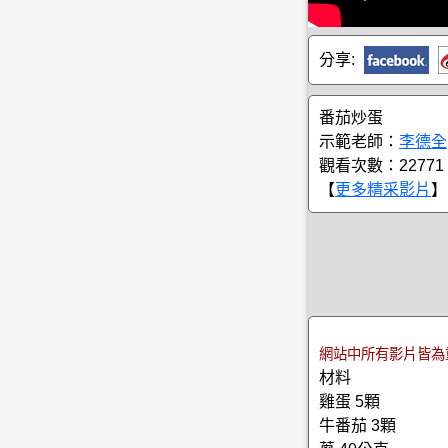
分享:
番茄炒蛋
示範老師：
李德全
觀看次數：22771
【
更多精采影片
】
網站中所有影片皆為
材料
雞蛋 5顆
牛番茄 3顆