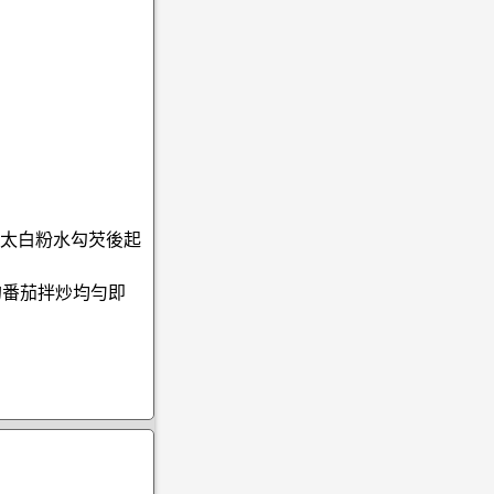
用太白粉水勾芡後起
的番茄拌炒均勻即