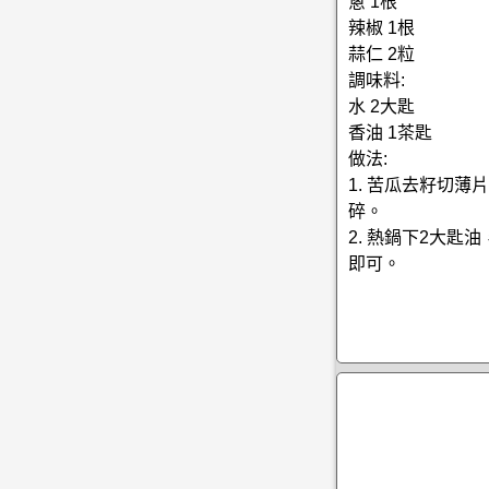
蔥 1根
辣椒 1根
蒜仁 2粒
調味料:
水 2大匙
香油 1茶匙
做法:
1. 苦瓜去籽切
碎。
2. 熱鍋下2大
即可。