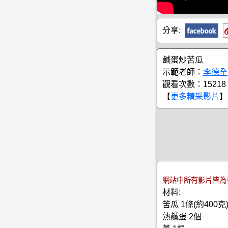
分享:
鹹蛋炒苦瓜
示範老師：
李德全
觀看次數：15218
【
更多精采影片
】
網站中所有影片皆為
材料:
苦瓜 1條(約400克
熟鹹蛋 2個