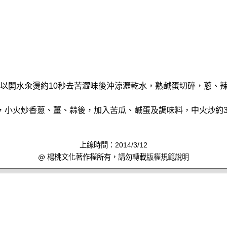
薄片以開水汆燙約10秒去苦澀味後沖涼瀝乾水，熟鹹蛋切碎，蔥、
匙油，小火炒香蔥、薑、蒜後，加入苦瓜、鹹蛋及調味料，中火炒約
上線時間：2014/3/12
@ 楊桃文化著作權所有，請勿轉載
版權規範說明