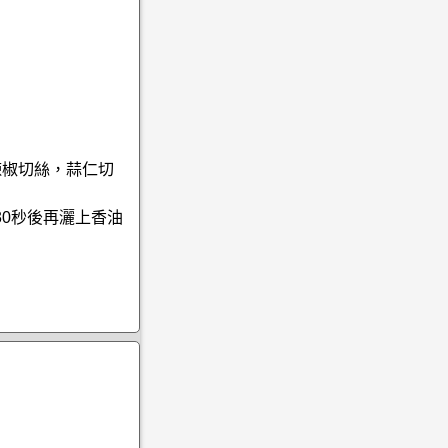
辣椒切絲，蒜仁切
30秒後再灑上香油