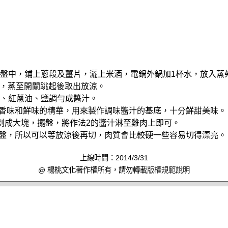
放入盤中，鋪上蔥段及薑片，灑上米酒，電鍋外鍋加1杯水，放入蒸
，蒸至開關跳起後取出放涼。
湯汁、紅蔥油、鹽調勻成醬汁。
汁是香味和鮮味的精華，用來製作調味醬汁的基底，十分鮮甜美味。
雞肉剁成大塊，擺盤，將作法2的醬汁淋至雞肉上即可。
是冷盤，所以可以等放涼後再切，肉質會比較硬一些容易切得漂亮。
上線時間：2014/3/31
@ 楊桃文化著作權所有，請勿轉載
版權規範說明