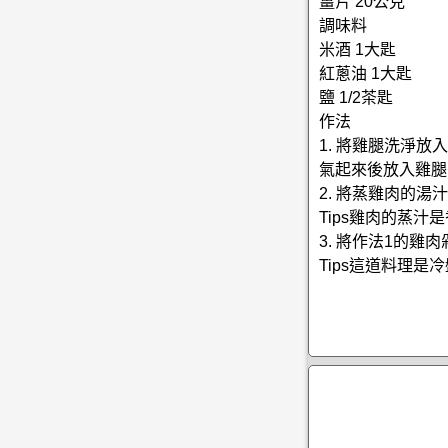
薑片 20公克
調味料
米酒 1大匙
紅蔥油 1大匙
鹽 1/2茶匙
作法
1. 將雞腿洗淨
氣起來後放入雞腿
2. 將蒸雞肉的
Tips雞肉的蒸
3. 將作法1的
Tips這道料理