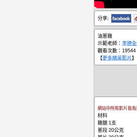
分享:
油蔥雞
示範老師：
李德全
觀看次數：19544
【
更多精采影片
】
網站中所有影片皆為
材料
雞腿 1支
蔥段 20公克