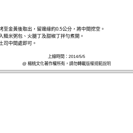
箱烤至金黃後取出，留邊緣約0.5公分，將中間挖空。
加入糙米粥包、火腿丁及甜椒丁拌勻煮開。
入土司中間處即可。
上線時間：2014/5/5
@ 楊桃文化著作權所有，請勿轉載
版權規範說明