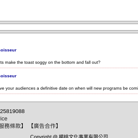
oisseur
ts make the toast soggy on the bottom and fall out?
oisseur
ve your audiences a definitive date on when will new programs be co
25819088
ice
服務條款
】 【
廣告合作
】
Copyright @ 楊桃文化事業有限公司