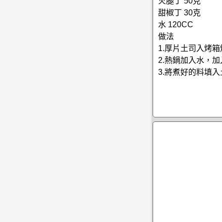
火腿丁 50克
甜椒丁 30克
水 120CC
做法
1.厚片土司入烤
2.熱鍋加入水，
3.將煮好的料填