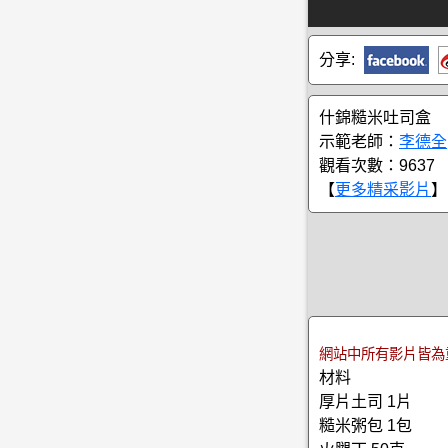
分享:
什錦糙米吐司盒
示範老師：
李德全
觀看次數：9637
【
更多精采影片
】
網站中所有影片皆為
材料
厚片土司 1片
糙米粥包 1包