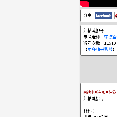
分享:
紅糟蒸排骨
示範老師：
李德全
觀看次數：11513
【
更多精采影片
】
網站中所有影片皆為
紅糟蒸排骨
材料：