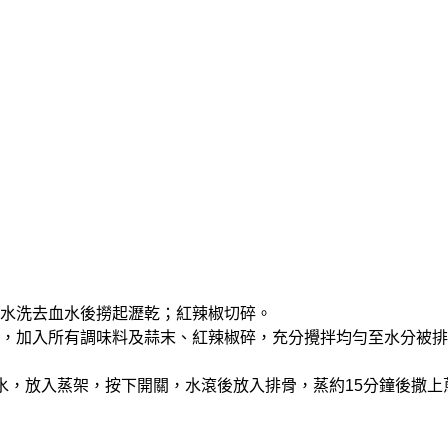
，泡水洗去血水後撈起瀝乾；紅辣椒切碎。
盆中，加入所有調味料及蒜末、紅辣椒碎，充分攪拌均勻至水分被
1杯水，放入蒸架，按下開關，水滾後放入排骨，蒸約15分鐘後撒