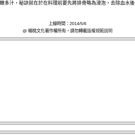
嫩多汁，秘訣就在於在料理前要先將排骨略為浸泡，去除血水後
上線時間：2014/5/6
@ 楊桃文化著作權所有，請勿轉載
版權規範說明