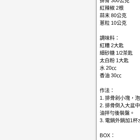
排骨 300公克
紅辣椒 2根
蒜末 80公克
蔥粒 10公克
調味料：
紅糟 2大匙
細砂糖 1/2茶匙
太白粉 1大匙
水 20㏄
香油 30㏄
作法：
1. 排骨剁小塊
2. 排骨倒入大
油拌勻後裝盤。
3. 電鍋外鍋加
BOX：