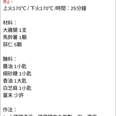
停止。
上火170℃ / 下火170℃ /時間：25分鐘
材料：
大雞腿 1支
馬鈴薯 1顆
蒜仁 5顆
醃料：
醬油 1小匙
細砂糖 1小匙
香油 1大匙
白芝麻 1小匙
薑末 少許
作法：