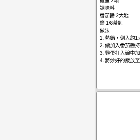
雞蛋 2顆
調味料
番茄醬 2大匙
鹽 1/8茶匙
做法
1. 熱鍋，倒入
2. 續加入番茄
3. 雞蛋打入碗
4. 將炒好的飯