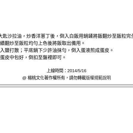
約1大匙沙拉油，炒香洋蔥丁後，倒入白飯用鍋鏟將飯翻炒至飯粒完
醬持續翻炒至飯粒均勻上色後將飯取出備用。
中加入鹽打散；平底鍋下少許油抹勻，倒入蛋液煎成蛋皮。
放至蛋皮中包好，倒扣至盤裡即可。
上線時間：2014/5/16
@ 楊桃文化著作權所有，請勿轉載
版權規範說明