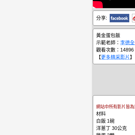
分享:
黃金蛋包飯
示範老師：
李德全
觀看次數：14896
【
更多精采影片
】
網站中所有影片皆為
材料
白飯 1碗
洋蔥丁 30公克