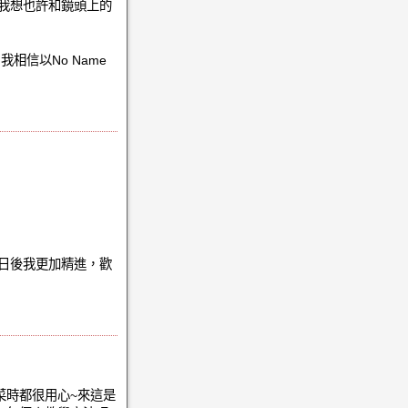
我想也許和鏡頭上的
相信以No Name
日後我更加精進，歡
菜時都很用心~來這是