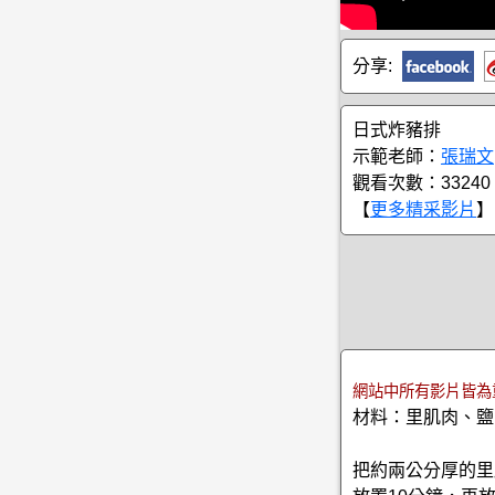
分享:
日式炸豬排
示範老師：
張瑞文
觀看次數：33240
【
更多精采影片
】
網站中所有影片皆為
材料：里肌肉、鹽
把約兩公分厚的里