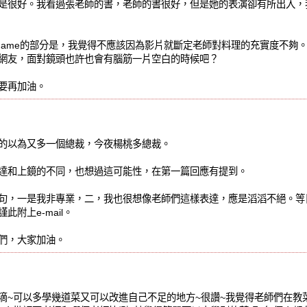
是很好。我看過張老師的書，老師的書很好，但是她的表演卻有所出入，
。
Name的部分是，我覺得不應該因為影片就斷定老師對料理的充實度不夠。我
網友，面對鏡頭也許也會有腦筋一片空白的時候吧？
要再加油。
的以為又多一個總裁，今夜楊桃多總裁。
達和上鏡的不同，也想過這可能性，在第一篇回應有提到。
句，一是我非專業，二，我也很想像老師們這樣表達，應是滔滔不絕。等
此附上e-mail。
們，大家加油。
滴~可以多學幾道菜又可以改進自己不足的地方~很讚~我覺得老師們在教