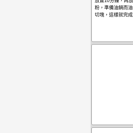
放置10分鐘，再
粉，準備油鍋而油
切塊，這樣就完成