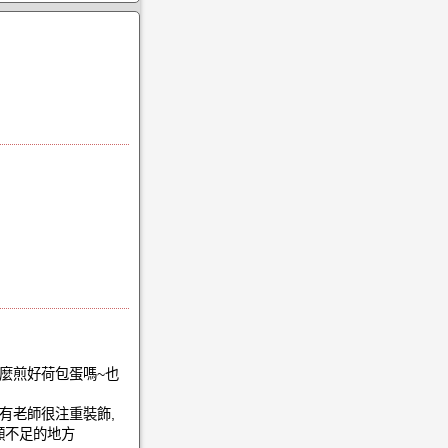
怎麼煎好荷包蛋嗎~也
有老師很注重裝飾,
顯不足的地方