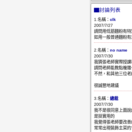
▇討論列表
1.名稱：
clk
2007/7/27
請問用低筋麵粉有特
如用一般普通麵粉有
2.名稱：
no name
2007/7/30
我猜張老師實際授課
請問老師能教點複雜
不然，和其他三位老
很誠懇地建議
3.名稱：
總裁
2007/7/30
我不是很同意上面說
是挺實用的
我覺得張老師要改善
常常出現裝飾主菜的