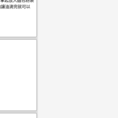
著拿起放入麵包粉裹
向讓油滴完就可以