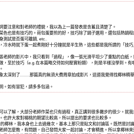
詞要注意和對老師的禮貌，我以為上一篇發表是含蓄且清楚了。
菜色也是有技巧的。荷包蛋要煎的好，技巧除了鍋子選用，還包括熱鍋程
試是否蛋可離鍋, etc..
，冷水時就下蛋一起煮剛好十分鐘就是半生熟，這些都是我所謂的「技巧」
張老師的影片中，我只看到「過程」，像一張光滑平坦少了重點的白紙，
做，至於技巧（e.g.在本篇略交待如何壓實粉類），則是半樣沒學到。有
縮。
太深刻了........那篇真的無須大費周章拍成影片，這道我覺得找椰林精
明。如有冒犯，請多多包涵。
可以了解，大部分老師作菜也只有過程，真正講到很多撇步的很少。就我
。也許大家對楊桃的期望比較高，所以提出的要求也比較多。
所提到的椰林，我本身也上去過幾次，基本上那只是貼文和討論區。既然是討
老師怎麼教，有問題，自己發問大家一起討論，才會精進。所以拿椰林來