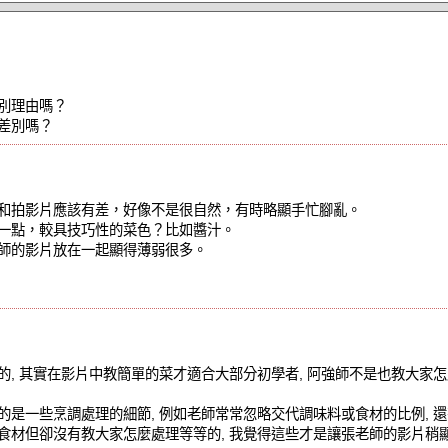
別理由嗎？
差別嗎？
和拍影片應該有差，好像不是很自然，有時略顯手忙腳亂。
一點，較具技巧性的菜色？比如醬汁。
師的影片放在一起顯得薄弱很多。
的, 其實在影片中教簡單的菜才適合大部分初學者, 阿強師不是也教大家
的是一些烹調處理的細節, 例如老師常常忽略交代調味料或食材的比例, 還
食材但卻沒有教大家怎麼處理等等的, 我覺得這些才是讓張老師的影片稍