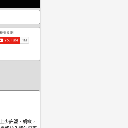
上少許鹽、胡椒，