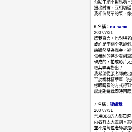
有點牛頭不對馬嘴。
提出討論，互相切磋
我相信簡單的菜，像
6.名稱：
no name
2007/7/31
恕我直言，也對張老
或許是李德全老師個
話雖然略為溫吞，卻
張老師的甚少看到重
現成的，拍成影片太
取其味再撈出？
我希望從張老師教出
至於椰林精華區（抱
樣眼睛看的方式得到
感謝副總裁即時回應
7.名稱：
復總裁
2007/7/31
常用BBS的人都知
兩者有太大差別。其
並不是每位老師都是