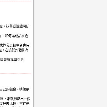
度，抹薑或灑鹽可防
- 如何讓成品在色
就算我是初學者也只
啦，在這篇炸豬排有
華區會讓我學到更
自己的觀察，這個網
論區，那就彰顯出一個
這裡做比較，實在是