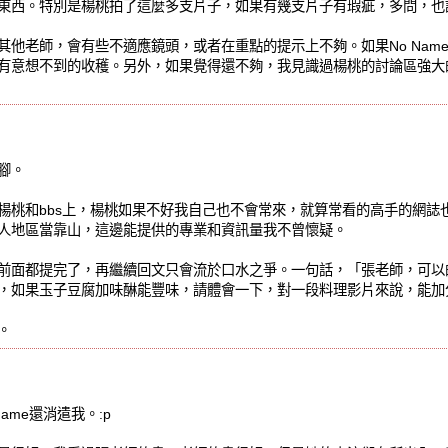
東西。特別是楊桃拍了這麼多支片子，如果有幾支片子有瑕疵，多問，也
其他老師，會有些不適應鏡頭，或者在重點的提示上不夠。如果No Nam
有意想不到的收穫。另外，如果覺得還不夠，我見識過楊桃的討論區強大
一腳。
楊桃和bbs上，楊桃如果不好我自己也不會常來，就算常看的高手的網誌
人地區當靠山，這邊能提供的專業和資訊量我不曾懷疑。
前面都提完了，再繼續回文只會流於口水之爭。一句話，「張老師，可以
，如果玉子豆腐加味醂能豐味，請體會一下，對一段料理影片來說，能
。
ame還消遣我。:p