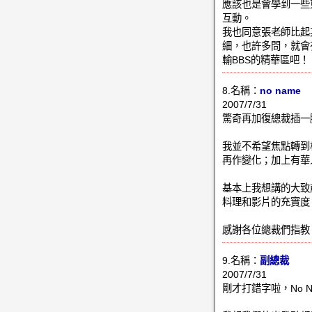
應該也是會學到一些
互動。
我也同意張老師比起
細，也許多問，就會
輸BBS的精華區吧！
8.名稱：
no name
2007/7/31
驚奇再加復總裁插
我並不希望焦點轉到
再作變化；加上有華
基本上我想講的大致
料理和影片的充實度
感謝各位總裁們指教
9.名稱：
副總裁
2007/7/31
剛才打錯字啦，No N