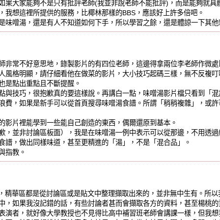
如果大家能夠不是只有批評老師(我並非說老師不能批評)，而是能夠就具
，我想這裡所提供的服務，比椰林那樣的BBS，應該好上許多倍吧。
是味噌湯，還是有人不知道如何下手，所以學習之餘，還是體諒一下其他
師非常不好意思地，錄製影片的有四位老師，這邊得拿兩位李老師作微
人風格明顯，請仔細看他在做菜的影片，大小技巧起碼三樣，無不反複叮
也是點出重點且不斷提醒。
點與技巧，很抱歉真的要這樣說。再講白一點，味噌湯影片檔只看到「混
浪費，如果是新手可以從首頁搜尋味噌湯食譜。所謂「稍稍複雜」，或許
的影片裡能學到一些能自己創造的東西，偶爾還原到基本。
歉，並非討論區板面），我是在味噌湯一例中表示可以從那邊，不用透過
食譜，做出同樣味道，甚至更精進的「湯」，不是「混合品」。
與指教。
道，精華區都是從討論區或是貼文中整理擷取出來的，並非無中生有。所以
中，如果我沒記錯的話，有些討論者甚而會擷取各方的資料，甚至楊桃
表演者，就好像大學教授也不見得比高中補習班老師會講課一樣，但我想