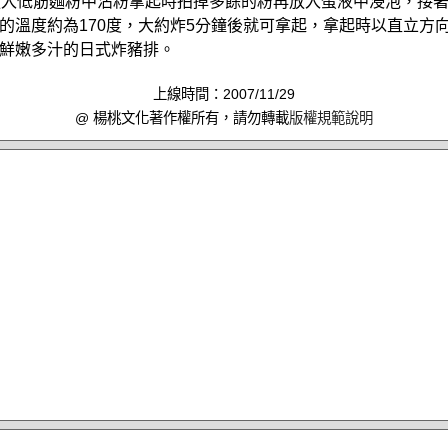
放入低筋麵粉中沾粉拿起時拍掉多餘的粉再放入蛋液中浸泡，接
的溫度約為170度，大約炸5分鐘後就可拿起，拿起時以直立方
鮮嫩多汁的日式炸豬排。
上線時間：2007/11/29
@ 楊桃文化著作權所有，請勿轉載
版權規範說明