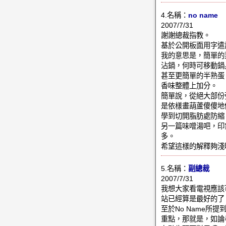
4.名稱：
no name
2007/7/31
謝謝總裁指教。
基於公開板面用字遣
我的意思是，簡單的
沾鍋，何時可移動鍋身測
甚至更簡單的半熟蛋
香味整體上加分。
簡單說，從絕大部份
是依樣畫葫蘆傻傻地
學到切開脂肪處防
另一篇味噌湯吧，印象
多。
希望這樣的解釋夠淺
5.名稱：
副總裁
2007/7/31
我想大家看電視應該
站已經算是最好的了
至於No Name
重點，那就是，如論