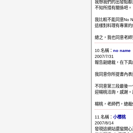
我想我們的出發點都
不知所措有關係吧
我比較不能同意No 
這樣對料理有專業的
總之，我也同意老師
10.名稱：
no name
2007/7/31
報告副總裁，在下真
我同意你所提書內表
不同意第三段最後一
迎楊桃洽詢，感謝。謹
楊桃，老師們，總裁
11.名稱：
小櫻桃
2007/8/14
發現這網站還蠻開心