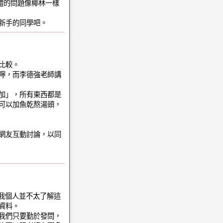
體的問題像椰林一樣
新手的同學吧。
處比較。
嚀，而李德強老師講
加」，所有東西都是
可以加魚乾熬湯頭，
網友互動討論，以同
我個人並不太了解這
的資料。
我們只要勤於發問，