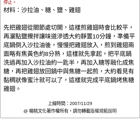
停止。
材料：沙拉油、糖、鹽、雞翅
先把雞翅從關節處切開，這樣煎雞翅時會比較平，
再灑點鹽攪拌讓味道滲透大約靜置10分鐘，準備平
底鍋倒入沙拉油後，慢慢把雞翅放入，煎到雞翅兩
面略有焦黃色約8分熟，這樣就先拿起，把平底鍋
洗過再加入沙拉油約一匙半，再加入糖等融化成焦
糖，再把雞翅放回鍋中與焦糖一起煎，大約看見有
黏稠狀像蜜汁就可以了，這樣就完成平底鍋烤焦糖
雞翅。
上線時間：2007/11/29
@ 楊桃文化著作權所有，請勿轉載
版權規範說明