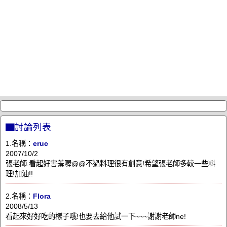
▇討論列表
1.名稱：
eruc
2007/10/2
張老師.看起好害羞喔@@不過料理很有創意!希望張老師多較一些料
理!加油!!
2.名稱：
Flora
2008/5/13
看起來好好吃的樣子哦!也要去給他試一下~~~謝謝老師ne!