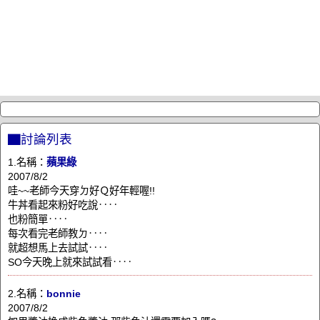
▇討論列表
1.名稱：
蘋果綠
2007/8/2
哇~~老師今天穿ㄉ好Ｑ好年輕喔!!
牛丼看起來粉好吃說‥‥
也粉簡單‥‥
每次看完老師教ㄉ‥‥
就超想馬上去試試‥‥
SO今天晚上就來試試看‥‥
2.名稱：
bonnie
2007/8/2