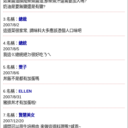
如果醬油換成柴魚醬油,那柴魚汁還需要加入嗎?
奶油是要無鹽還是有鹽?
3.名稱：
總裁
2007/8/2
這道菜很家常, 調味料大多應該憑個人口味吧
4.名稱：
總統
2007/8/5
我這ㄍ總統絕ㄉ很好吃ㄋㄟ
5.名稱：
雯子
2007/8/6
丼飯不是都有加蛋嗎
6.名稱：
ELLEN
2007/8/31
豬排丼才有加蛋啦!
7.名稱：
賢慧美女
2007/12/20
請問可以用牛培根肉 來做這道料理嗎?感恩~