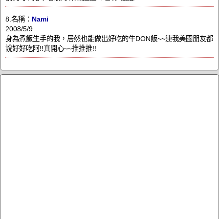
8.名稱：
Nami
2008/5/9
身為煮飯生手的我，居然也能做出好吃的牛DON飯~~連我美國朋友都
說好好吃阿!!真開心~~推推推!!