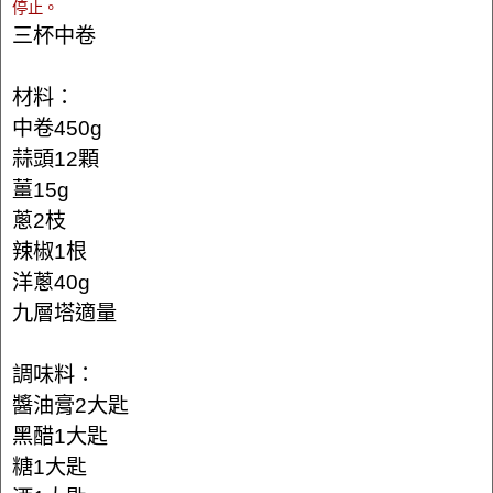
停止。
三杯中卷
材料：
中卷450g
蒜頭12顆
薑15g
蔥2枝
辣椒1根
洋蔥40g
九層塔適量
調味料：
醬油膏2大匙
黑醋1大匙
糖1大匙