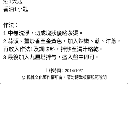
酒1大匙
香油1小匙
作法：
1.中卷洗淨，切成塊狀後略汆燙。
2.蒜頭、薑炒香至金黃色，加入辣椒、蔥、洋蔥，
再放入作法1及調味料，拌炒至湯汁略乾。
3.最後加入九層塔拌勻，盛入盤中即可。
上線時間：2014/10/7
@ 楊桃文化著作權所有，請勿轉載
版權規範說明