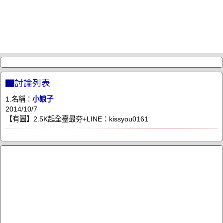
▇討論列表
1.名稱：
小娘子
2014/10/7
【有圖】2.5K起全臺最夯+LINE：kissyou0161