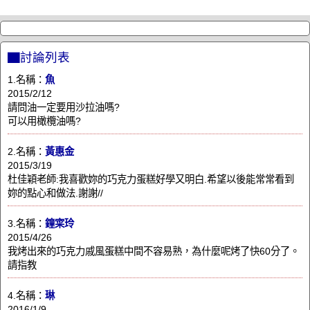
▇討論列表
1.名稱：
魚
2015/2/12
請問油一定要用沙拉油嗎?
可以用橄欖油嗎?
2.名稱：
黃惠金
2015/3/19
杜佳穎老師:我喜歡妳的巧克力蛋糕好學又明白.希望以後能常常看到
妳的點心和做法.謝謝//
3.名稱：
鐘寀玲
2015/4/26
我烤出來的巧克力戚風蛋糕中間不容易熟，為什麼呢烤了快60分了。
請指教
4.名稱：
琳
2016/1/9