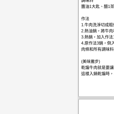
調味料
醬油1大匙、醋1
作法
1.牛肉洗淨切成
2.熱油鍋，將牛肉
3.熱鍋，加入作
4.原作法3鍋，
肉條和所有調味料
(美味撇步)
乾煸牛肉就是要讓
這樣入鍋乾煸時，