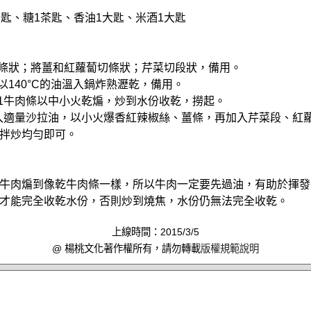
茶匙、糖1茶匙、香油1大匙、米酒1大匙
粗條狀；將薑和紅蘿蔔切條狀；芹菜切段狀，備用。
以140°C的油溫入鍋炸熟瀝乾，備用。
法1牛肉條以中小火乾煸，炒到水份收乾，撈起。
倒入適量沙拉油，以小火爆香紅辣椒絲、薑條，再加入芹菜段、紅
拌炒均勻即可。
牛肉煸到像乾牛肉條一樣，所以牛肉一定要先過油，有助於揮發
才能完全收乾水份，否則炒到燒焦，水份仍無法完全收乾。
上線時間：2015/3/5
@ 楊桃文化著作權所有，請勿轉載
版權規範說明