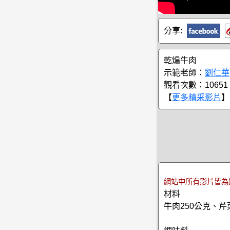
分享:
乾煸牛肉
示範老師：
劉仁華
觀看次數：10651
【
更多精采影片
】
網站中所有影片皆為
材料
牛肉250公克、芹