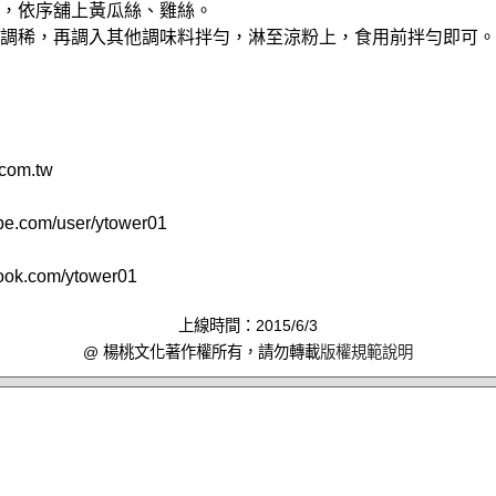
盤底，依序舖上黃瓜絲、雞絲。
開水調稀，再調入其他調味料拌勻，淋至涼粉上，食用前拌勻即可。
.com.tw
be.com/user/ytower01
book.com/ytower01
上線時間：2015/6/3
@ 楊桃文化著作權所有，請勿轉載
版權規範說明