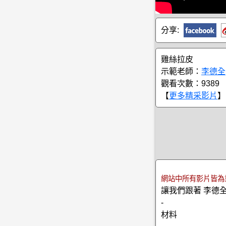
分享:
雞絲拉皮
示範老師：
李德全
觀看次數：9389
【
更多精采影片
】
網站中所有影片皆為
讓我們跟著 李德
-
材料