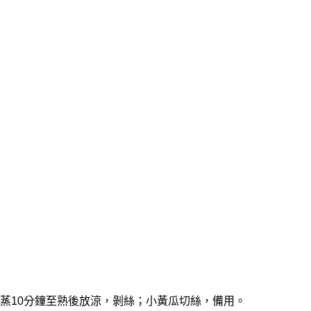
煮或蒸10分鐘至熟後放涼，剝絲；小黃瓜切絲，備用。