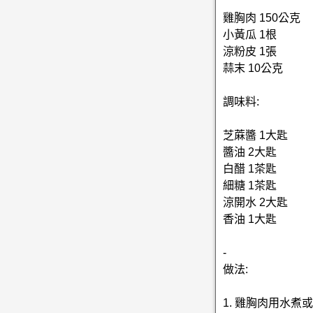
雞胸肉 150公克
小黃瓜 1根
涼粉皮 1張
蒜末 10公克
調味料:
芝蔴醬 1大匙
醬油 2大匙
白醋 1茶匙
細糖 1茶匙
涼開水 2大匙
香油 1大匙
-
做法:
1. 雞胸肉用水