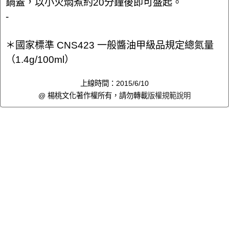
鍋蓋，以小火燜煮約20分鐘後即可盛起。
-
＊國家標準 CNS423 一般醬油甲級品規定總氮量
（1.4g/100ml）
上線時間：2015/6/10
@ 楊桃文化著作權所有，請勿轉載
版權規範說明