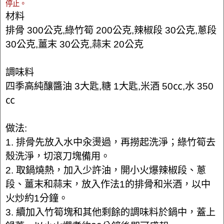
停止。
材料
排骨 300公克,綠竹筍 200公克,辣椒段 30公克,蔥段
30公克,薑末 30公克,蒜末 20公克
調味料
四季高純釀醬油 3大匙,糖 1大匙,米酒 50㏄,水 350
㏄
做法:
1. 排骨先放入水中汆燙過，再撈起洗淨；綠竹筍去
殼洗淨，切滾刀塊備用。
2. 取鍋燒熱，加入少許油，開小火爆辣椒段、蔥
段、薑末和蒜末，放入作法1的排骨和米酒，以中
火炒約1分鐘。
3. 續加入竹筍塊和其他剩餘的調味料於鍋中，蓋上