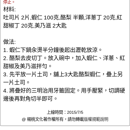
停止。
材料:
吐司片 2片,蝦仁 100克,酪梨 半顆,洋蔥丁 20克,紅
甜椒丁 20克,美乃滋 2大匙
做法:
1. 蝦仁下鍋汆燙半分鐘後起出瀝乾放涼。
2. 酪梨去皮切丁。放入碗中，加入蝦仁、洋蔥、紅
甜椒及美乃滋拌勻。
3. 先平放一片土司，舖上3大匙酪梨蝦仁，疊上另
一片土司。
4. 將疊好的三明治用牙籤固定。用手壓緊，切調硬
邊後再對角切半即可。
上線時間：2015/7/5
@ 楊桃文化著作權所有，請勿轉載
版權規範說明