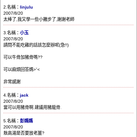
2.名稱：
linjulu
2007/8/20
太棒了,我又學一些小撇步了,謝謝老師
3.名稱：
小玉
2007/8/20
請問不能吃雞的話該怎麼辦呢(急!!)
可以牛骨加豬骨嗎??
可以麻煩回答媽>ˇ<
非常感謝
4.名稱：
jack
2007/8/20
當可以用豬骨啊.建議用豬龍骨.
5.名稱：
彭媽媽
2007/8/20
敖高湯是否要放老薑?