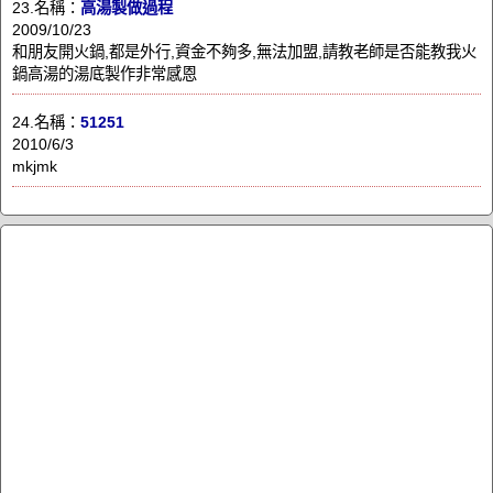
23.名稱：
高湯製做過程
2009/10/23
和朋友開火鍋,都是外行,資金不夠多,無法加盟,請教老師是否能教我火
鍋高湯的湯底製作非常感恩
24.名稱：
51251
2010/6/3
mkjmk