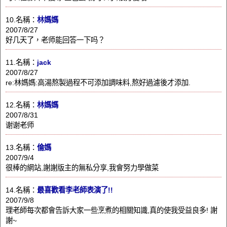
10.名稱：
林媽媽
2007/8/27
好几天了，老师能回答一下吗？
11.名稱：
jack
2007/8/27
re:林媽媽:高湯熬製過程不可添加調味料,熬好過濾後才添加.
12.名稱：
林媽媽
2007/8/31
谢谢老师
13.名稱：
倫媽
2007/9/4
很棒的網站,謝謝版主的無私分享,我會努力學做菜
14.名稱：
最喜歡看李老師表演了!!
2007/9/8
理老師每次都會告訴大家一些烹煮的相關知識,真的使我受益良多! 謝
謝~