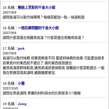
15.名稱：
剛迷上烹飪的千金大小姐
2007/9/9
請問高湯可以取代味精嗎？每樣菜都加一點，味道較甜
16.名稱：
一拖拉庫問題的千金大小姐
2007/9/9
請問什麼菜適合用雞骨高湯？什麼菜適合用豬骨高湯？
17.名稱：
jack
2007/9/9
高湯可以取代味精.但畢竟鮮度不同.要達到味精的效果.可能要加很多.
如果是炒的東西就不適合了.燒的東西就很適合.
雞骨高湯是鮮味較高,豬骨高湯是香味較高.很難說什麼菜較適合.一般
我在熬做菜用高湯時,雞跟豬都會加.
18.名稱：
小惠
2007/10/5
請問在熬高湯時,準備的材料與水的比例是多少?謝謝
19.名稱：
Jomy
2008/3/18