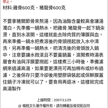
停止。
材料:雞骨600克、豬龍骨600克
不要拿豬關節骨來熬湯，因為油酯含量較高會讓湯
濁白，先準備一鍋熱水，把雞骨.豬龍骨一起下鍋汆
燙，直到水滾開，這樣就能去除肉質的薄膜與血，
再來準備一鍋水把煮滾後的骨頭撈起放入水中清
洗，另再準備一鍋熱水，把清洗後的骨頭放入鍋
中，注意要讓水微滾且不要蓋鍋蓋，滾開煮時湯表
層會有油與浮膜要撈起，這樣煮三小時後，準備濾
網來過濾高湯，如果要更漂亮可再加棉布或紗布過
濾，之後保存只要冷卻後用塑膠袋裝起或保鮮膜蓋
住鍋子冷凍就可以了，要食用再退冰，這樣就完成
高湯製作
上線時間：2007/11/29
@ 楊桃文化著作權所有，請勿轉載
版權規範說明