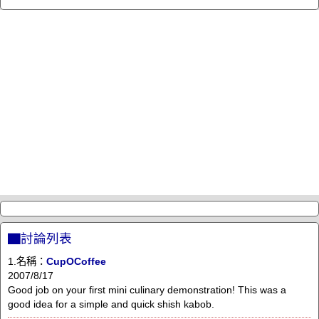
▇討論列表
1.名稱：
CupOCoffee
2007/8/17
Good job on your first mini culinary demonstration! This was a
good idea for a simple and quick shish kabob.