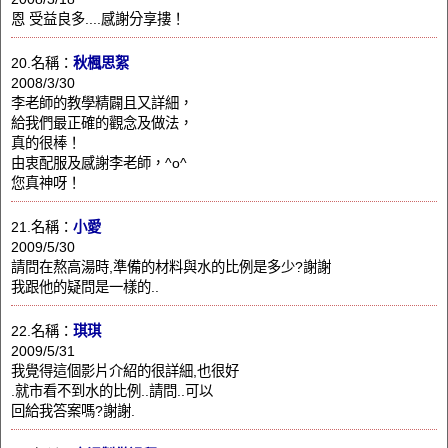
恩 受益良多....感謝分享摟！
20.名稱：
秋楓思絮
2008/3/30
李老師的教學精闢且又詳細，
給我們最正確的觀念及做法，
真的很棒！
由衷配服及感謝李老師，^o^
您真神呀！
21.名稱：
小愛
2009/5/30
請問在熬高湯時,準備的材料與水的比例是多少?謝謝
我跟他的疑問是一樣的..
22.名稱：
琪琪
2009/5/31
我覺得這個影片介紹的很詳細,也很好
.就市看不到水的比例..請問..可以
回給我答案嗎?謝謝.