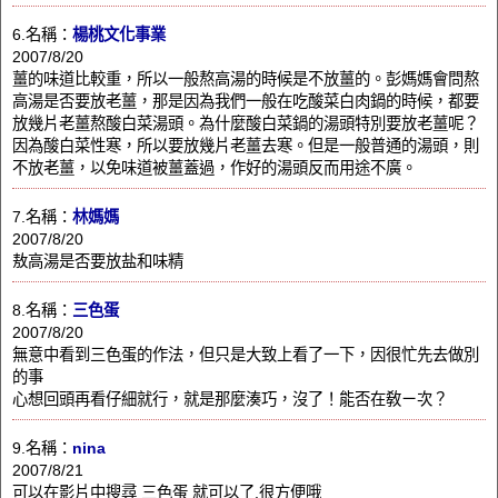
6.名稱：
楊桃文化事業
2007/8/20
薑的味道比較重，所以一般熬高湯的時候是不放薑的。彭媽媽會問熬
高湯是否要放老薑，那是因為我們一般在吃酸菜白肉鍋的時候，都要
放幾片老薑熬酸白菜湯頭。為什麼酸白菜鍋的湯頭特別要放老薑呢？
因為酸白菜性寒，所以要放幾片老薑去寒。但是一般普通的湯頭，則
不放老薑，以免味道被薑蓋過，作好的湯頭反而用途不廣。
7.名稱：
林媽媽
2007/8/20
敖高湯是否要放盐和味精
8.名稱：
三色蛋
2007/8/20
無意中看到三色蛋的作法，但只是大致上看了一下，因很忙先去做別
的事
心想回頭再看仔細就行，就是那麼湊巧，沒了！能否在敎ㄧ次？
9.名稱：
nina
2007/8/21
可以在影片中搜尋 三色蛋 就可以了,很方便哦