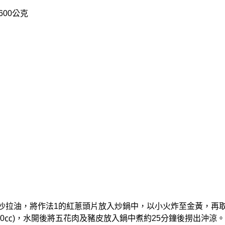
600公克
00㏄沙拉油，將作法1的紅蔥頭片放入炒鍋中，以小火炸至金黃，再
1500㏄)，水開後將五花肉及豬皮放入鍋中煮約25分鐘後撈出沖涼。