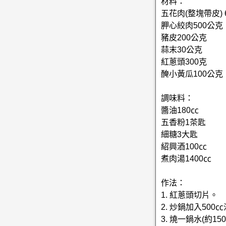
材料：
五花肉(整塊帶皮) 
胛心絞肉500公克
豬皮200公克
蒜末30公克
紅蔥頭300克
醃小黃瓜100公克
調味料：
醬油180㏄
五香粉1茶匙
細糖3大匙
紹興酒100㏄
煮肉湯1400㏄
作法：
1. 紅蔥頭切片。
2. 炒鍋加入5
3. 燒一鍋水(約