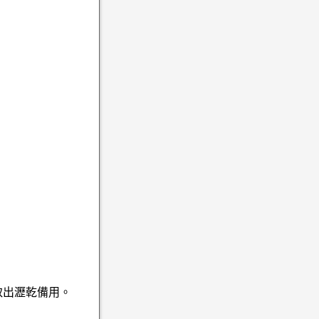
取出瀝乾備用。