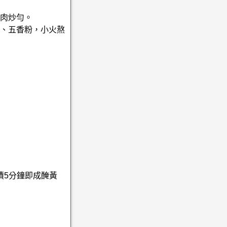
花肉炒勻。
酥、五香粉，小火熬
漬5分鐘即成醃黃