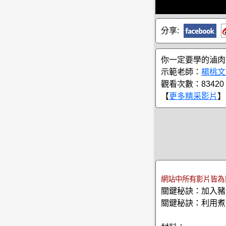
分享:
你一定要學的滷肉
示範老師：
楊桃文
觀看次數：83420
【
更多精采影片
】
網站中所有影片皆為
關鍵秘訣：加入豬
關鍵秘訣：利用煮