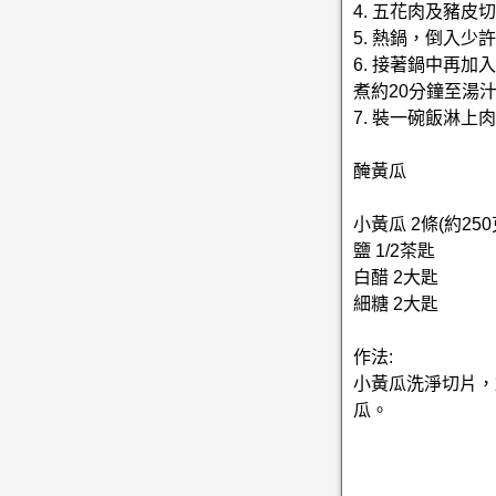
4. 五花肉及豬皮
5. 熱鍋，倒入
6. 接著鍋中再
煮約20分鐘至湯
7. 裝一碗飯淋
醃黃瓜
小黃瓜 2條(約250
鹽 1/2茶匙
白醋 2大匙
細糖 2大匙
作法:
小黃瓜洗淨切片，
瓜。