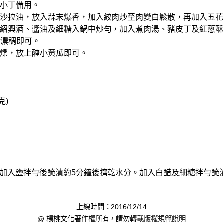
切小丁備用。
少許沙拉油，放入蒜末爆香，加入絞肉炒至肉變白鬆散，再加入五
加入紹興酒、醬油及細糖入鍋中炒勻，加入煮肉湯、豬皮丁及紅蔥
汁濃稠即可。
上肉燥，放上醃小黃瓜即可。
克)
加入鹽拌勻後醃漬約5分鐘後擠乾水分。加入白醋及細糖拌勻醃
上線時間：2016/12/14
@ 楊桃文化著作權所有，請勿轉載
版權規範說明