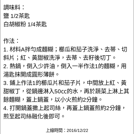
調味料：
鹽 1/2茶匙
白胡椒粉 1/4茶匙
作法：
1. 材料A拌勻成麵糊；櫛瓜和茄子洗淨、去蒂、切
斜片；紅、黃甜椒洗淨，去蒂、去籽後切丁。
2. 熱鍋，倒入少許油，倒入一半作法1的麵糊，用
湯匙抹開成圓形薄餅。
3. 鋪上作法1的櫛瓜片和茄子片，中間放上紅、黃
甜椒丁，從鍋邊淋入50㏄的水，再於蔬菜上淋上其
餘麵糊，蓋上鍋蓋，以小火煎約2分鐘。
4. 打開鍋蓋撒上起司絲，再蓋上鍋蓋煎約2分鐘，
煎至起司絲融化後即可。
上線時間：2016/12/22