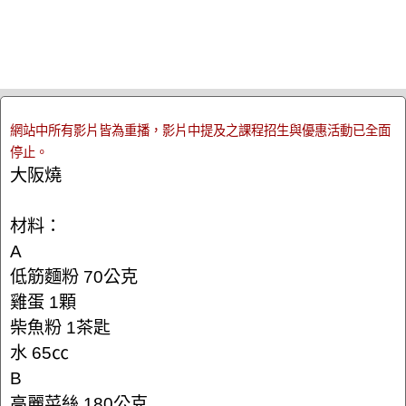
網站中所有影片皆為重播，影片中提及之課程招生與優惠活動已全面
停止。
大阪燒
材料：
A
低筋麵粉 70公克
雞蛋 1顆
柴魚粉 1茶匙
水 65㏄
B
高麗菜絲 180公克