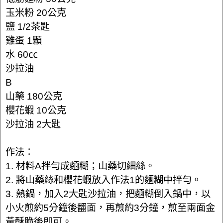
玉米粉 20公克
鹽 1/2茶匙
雞蛋 1顆
水 60㏄
沙拉油
B
山藥 180公克
櫻花蝦 10公克
沙拉油 2大匙
作法：
1. 材料A拌勻成麵糊；山藥切細絲。
2. 將山藥絲和櫻花蝦放入作法1的麵糊中拌勻。
3. 熱鍋，加入2大匙沙拉油，把麵糊倒入鍋中，以
小火煎約5分鐘後翻面，再煎約3分鐘，煎至兩面金
黃酥脆後即可。