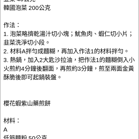
韓國泡菜 200公克
作法：
1. 泡菜略擠乾湯汁切小塊；魷魚肉、蝦仁切小片；
韭菜洗淨切小段。
2. 材料A拌勻成麵糊，再加入作法1的材料拌勻。
3. 熱鍋，加入2大匙沙拉油，把作法1的麵糊倒入小
火煎約4分鐘後翻面，再煎約3分鐘，煎至兩面金黃
酥脆後即可起鍋裝盤。
櫻花蝦紫山藥煎餅
材料：
A
低筋麵粉 50公克