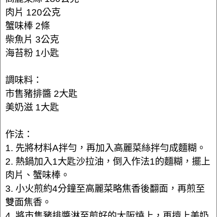
肉片 120公克
蟹味棒 2條
柴魚片 3公克
海苔粉 1小匙
調味料：
市售豬排醬 2大匙
美奶滋 1大匙
作法：
1. 先將材料A拌勻，再加入高麗菜絲拌勻成麵糊。
2. 熱鍋加入1大匙沙拉油，倒入作法1的麵糊，擺上
肉片、蟹味棒。
3. 小火煎約4分鐘至高麗菜略焦香後翻面，再煎至
雙面焦香。
4. 將市售豬排醬淋至煎好的大阪燒上，再擠上美奶