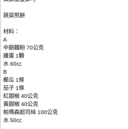
蔬菜煎餅
材料：
A
中筋麵粉 70公克
雞蛋 1顆
水 60㏄
B
櫛瓜 1條
茄子 1條
紅甜椒 40公克
黃甜椒 40公克
帕瑪森起司絲 100公克
水 50㏄