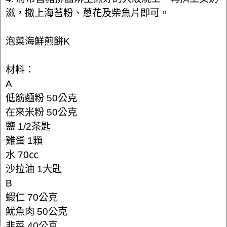
滋，撒上海苔粉、蔥花及柴魚片即可。
泡菜海鮮煎餅K
材料：
A
低筋麵粉 50公克
在來米粉 50公克
鹽 1/2茶匙
雞蛋 1顆
水 70㏄
沙拉油 1大匙
B
蝦仁 70公克
魷魚肉 50公克
韭菜 40公克