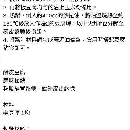
2. 再將板豆腐均勻的沾上玉米粉備用。
3. 熱鍋，倒入約400㏄的沙拉油，將油溫燒熱至約
180℃後放入作法2的豆腐塊，以中火炸約2分鐘至
表皮酥脆後撈起。
4. 將醬汁材料調勻成蒜泥油膏醬，食用時搭配豆腐
沾食即可。
酥皮豆腐
美味秘訣：
粉漿靜置鬆弛，讓外皮更酥脆
材料：
老豆腐 1塊
粉漿材料：