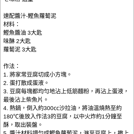
速配醬汁-鰹魚蘿蔔泥
材料：
鰹魚醬油 3大匙
味醂 2大匙
蘿蔔泥 3大匙
作法：
1. 將家常豆腐切成小方塊。
2. 蛋打散成蛋液。
3. 豆腐每塊都均勻地沾上低筋麵粉，再沾上蛋液，
最後沾上柴魚片。
4. 熱鍋，倒入約300㏄沙拉油，將油溫燒熱至約
180℃後放入作法3的豆腐，以中火炸約1分鐘至
酥，取出裝盤。
5. 醬汁材料調勻成鰹魚蘿蔔泥，淋至豆腐上，撒上