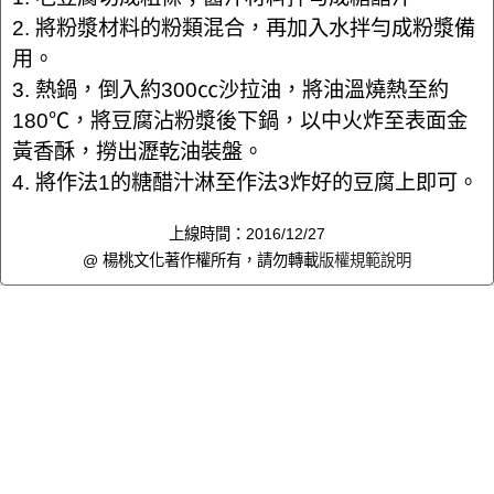
2. 將粉漿材料的粉類混合，再加入水拌勻成粉漿備
用。
3. 熱鍋，倒入約300㏄沙拉油，將油溫燒熱至約
180℃，將豆腐沾粉漿後下鍋，以中火炸至表面金
黃香酥，撈出瀝乾油裝盤。
4. 將作法1的糖醋汁淋至作法3炸好的豆腐上即可。
上線時間：2016/12/27
@ 楊桃文化著作權所有，請勿轉載
版權規範說明