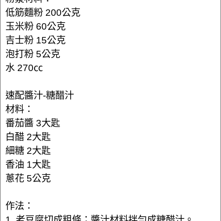
低筋麵粉 200公克
玉米粉 60公克
吉士粉 15公克
泡打粉 5公克
水 270㏄
速配醬汁-糖醋汁
材料：
番茄醬 3大匙
白醋 2大匙
細糖 2大匙
香油 1大匙
蔥花 5公克
作法：
1. 老豆腐切成粗條；醬汁材料拌勻成糖醋汁。