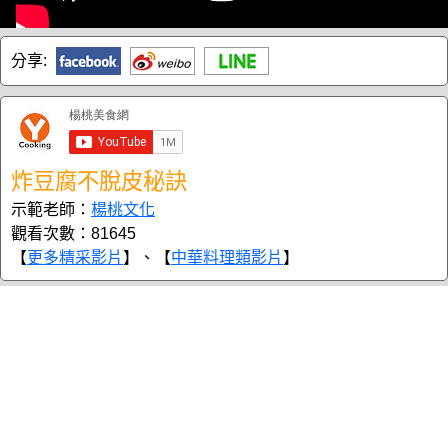
分享:
炸豆腐不脫皮秘訣
示範老師：
楊桃文化
觀看次數：81645
【
更多精采影片
】、【
中華料理類影片
】