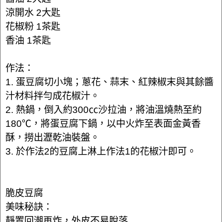
涼開水 2大匙
花椒粉 1茶匙
香油 1茶匙
作法：
1. 蛋豆腐切小塊；蔥花、蒜末、紅辣椒末與其餘醬
汁材料拌勻成花椒汁。
2. 熱鍋，倒入約300㏄沙拉油，將油溫燒熱至約
180℃，將蛋豆腐下鍋，以中火炸至表面金黃香
酥，撈出瀝乾油裝盤。
3. 於作法2的豆腐上淋上作法1的花椒汁即可。
脆皮豆腐
美味秘訣：
靜置回潮再炸，外皮不易脫落