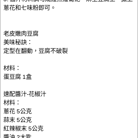
蔥花和七味粉即可。
老皮嫩肉豆腐
美味秘訣：
定型在翻動，豆腐不破裂
材料：
蛋豆腐 1盒
速配醬汁-花椒汁
材料：
蔥花 5公克
蒜末 5公克
紅辣椒末 5公克
醬油 2大匙