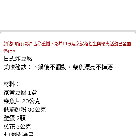
網站中所有影片皆為重播，影片中提及之課程招生與優惠活動已全面
停止。
日式炸豆腐
美味秘訣：下鍋後不翻動，柴魚漂亮不掉落
材料：
家常豆腐 1盒
柴魚片 20公克
低筋麵粉 30公克
雞蛋 2顆
蔥花 3公克
七味粉 適量