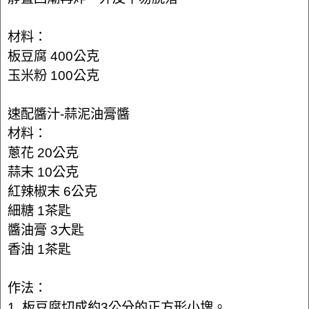
材料：
板豆腐 400公克
玉米粉 100公克
速配醬汁-蒜泥油膏醬
材料：
蔥花 20公克
蒜末 10公克
紅辣椒末 6公克
細糖 1茶匙
醬油膏 3大匙
香油 1茶匙
作法：
1. 板豆腐切成約3公分的正方形小塊。