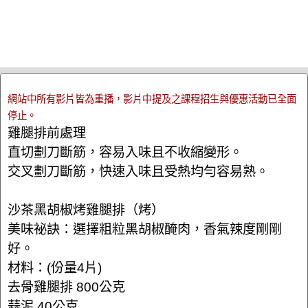
網站中所有影片皆為重播，影片中提及之課程招生與優惠活動已全面
停止。
雞腿排前處理
直切劃刀斷筋，容易入味且不收縮變形。
交叉劃刀斷筋，快速入味且受熱均勻容易熟。
沙茶黑胡椒烤雞腿排（烤）
美味祕訣：選擇粗粒黑胡椒醃肉，香氣辣度剛剛
好。
材料：(份量4片)
去骨雞腿排 800公克
蒜泥 40公克