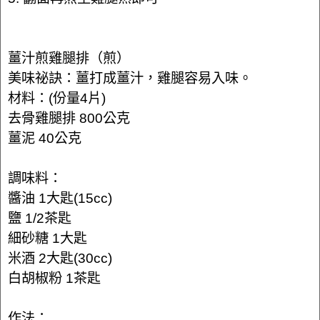
薑汁煎雞腿排（煎）
美味祕訣：薑打成薑汁，雞腿容易入味。
材料：(份量4片)
去骨雞腿排 800公克
薑泥 40公克
調味料：
醬油 1大匙(15cc)
鹽 1/2茶匙
細砂糖 1大匙
米酒 2大匙(30cc)
白胡椒粉 1茶匙
作法：