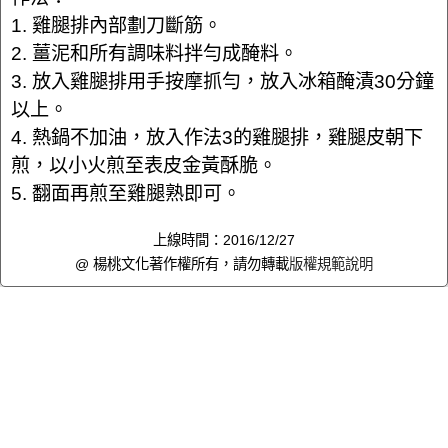
1. 雞腿排內部劃刀斷筋。
2. 薑泥和所有調味料拌勻成醃料。
3. 放入雞腿排用手按摩抓勻，放入冰箱醃漬30分鐘
以上。
4. 熱鍋不加油，放入作法3的雞腿排，雞腿皮朝下
煎，以小火煎至表皮金黃酥脆。
5. 翻面再煎至雞腿熟即可。
上線時間：2016/12/27
@ 楊桃文化著作權所有，請勿轉載
版權規範說明