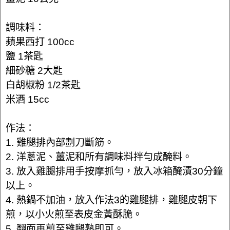
調味料：
蘋果西打 100cc
鹽 1茶匙
細砂糖 2大匙
白胡椒粉 1/2茶匙
米酒 15cc
作法：
1. 雞腿排內部劃刀斷筋。
2. 洋蔥泥、薑泥和所有調味料拌勻成醃料。
3. 放入雞腿排用手按摩抓勻，放入冰箱醃漬30分鐘
以上。
4. 熱鍋不加油，放入作法3的雞腿排，雞腿皮朝下
煎，以小火煎至表皮金黃酥脆。
5. 翻面再煎至雞腿熟即可。