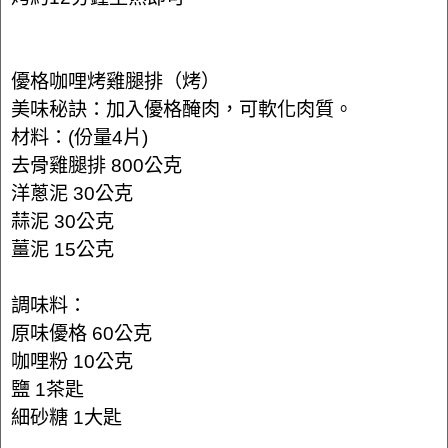
優格咖哩烤雞腿排（烤）
美味秘訣：加入優格醃肉，可軟化肉質。
材料：(份量4片)
去骨雞腿排 800公克
洋蔥泥 30公克
蒜泥 30公克
薑泥 15公克
調味料：
原味優格 60公克
咖哩粉 10公克
鹽 1茶匙
細砂糖 1大匙