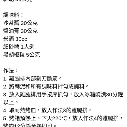
調味料：
沙茶醬 30公克
醬油膏 30公克
米酒 30cc
細砂糖 1大匙
黑胡椒粒 5公克
作法：
1. 雞腿排內部劃刀斷筋。
2. 將蒜泥和所有調味料拌勻成醃料。
3. 放入雞腿排用手按摩抓勻，放入冰箱醃漬30分鐘
以上。
4. 取耐熱烤皿，放入作法3的雞腿排。
5. 烤箱預熱上、下火220℃，放入作法4的雞腿排，
烤約12分鐘至熟即可。