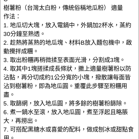
樹薯粉（台灣太白粉，傳統俗稱地瓜粉） 適量
作法：
1. 地瓜切大塊，放入電鍋中，外鍋加2杯水，蒸約
30分鐘至熟透。
2. 趁熱將蒸熟的地瓜塊、材料B放入麵包機中，啟
動攪拌成糰。
3. 取出粉糰再稍微揉至表面光滑，分割成3塊。
4. 取其中1塊搓揉成長條狀，撒上適量樹薯粉以防
沾黏，再分切成約1公分寬的小塊，撥散讓每面皆
沾到樹薯粉，即為地瓜圓。重覆此步驟至粉糰用
盡。
5. 取篩網，放入地瓜圓，將多餘的樹薯粉篩除。
6. 煮一鍋水至滾，放入地瓜圓，煮至浮起且略脹
大，再撈出。
7. 可搭配黑糖水或喜愛的配料，做成刨冰或甜點食
用。