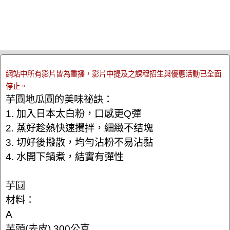
網站中所有影片皆為重播，影片中提及之課程招生與優惠活動已全面
停止。
芋圓地瓜圓的美味祕訣：
1. 加入日本太白粉，口感更Q彈
2. 蒸好趁熱快速攪拌，細緻不结塊
3. 切好後撥散，均勻沾粉不易沾黏
4. 水開下鍋煮，結實有彈性
芋圓
材料：
A
芋頭(去皮) 300公克