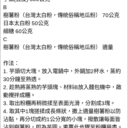
B
樹薯粉（台灣太白粉，傳統俗稱地瓜粉） 70公克
日本太白粉 50公克
細糖 60公克
C
樹薯粉（台灣太白粉，傳統俗稱地瓜粉） 適量
作法：
1. 芋頭切大塊，放入電鍋中，外鍋加2杯水，蒸約
30分鐘至熟透。
2. 趁熱將蒸熟的芋頭塊、材料B放入麵包機中，啟
動攪拌成糰。
3. 取出粉糰再稍微揉至表面光滑，分割成3塊。
4. 取其中1塊搓揉成長條狀，撒上適量樹薯粉以防
沾黏，再分切成約1公分寬的小塊，撥散讓每面皆
沾到樹薯粉，即為芋圓。重覆此步驟至粉糰用盡。