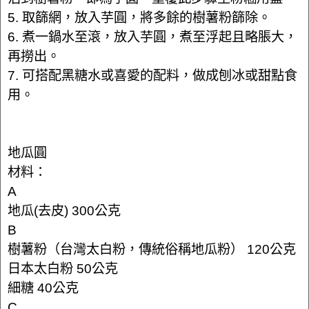
5. 取篩網，放入芋圓，將多餘的樹薯粉篩除。
6. 煮一鍋水至滾，放入芋圓，煮至浮起且略脹大，
再撈出。
7. 可搭配黑糖水或喜愛的配料，做成刨冰或甜點食
用。
地瓜圓
材料：
A
地瓜(去皮) 300公克
B
樹薯粉（台灣太白粉，傳統俗稱地瓜粉） 120公克
日本太白粉 50公克
細糖 40公克
C