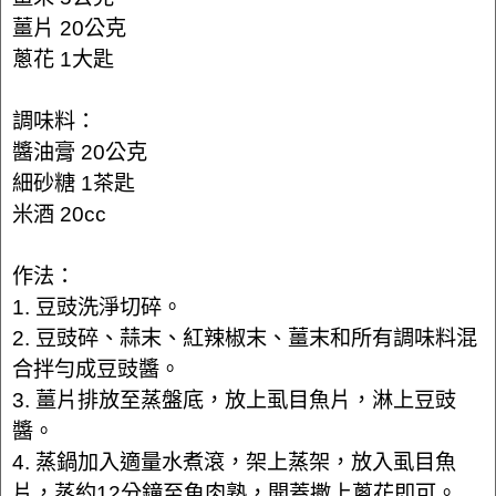
薑片 20公克
蔥花 1大匙
調味料：
醬油膏 20公克
細砂糖 1茶匙
米酒 20cc
作法：
1. 豆豉洗淨切碎。
2. 豆豉碎、蒜末、紅辣椒末、薑末和所有調味料混
合拌勻成豆豉醬。
3. 薑片排放至蒸盤底，放上虱目魚片，淋上豆豉
醬。
4. 蒸鍋加入適量水煮滾，架上蒸架，放入虱目魚
片，蒸約12分鐘至魚肉熟，開蓋撒上蔥花即可。