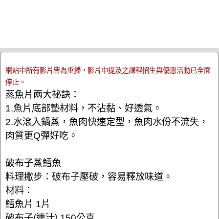
網站中所有影片皆為重播，影片中提及之課程招生與優惠活動已全面
停止。
蒸魚片兩大祕訣：
1.魚片底部墊材料，不沾黏、好透氣。
2.水滾入鍋蒸，魚肉快速定型，魚肉水份不流失，
肉質更Q彈好吃。
破布子蒸鱈魚
料理撇步：破布子壓破，容易釋放味道。
材料：
鱈魚片 1片
破布子(連汁) 150公克