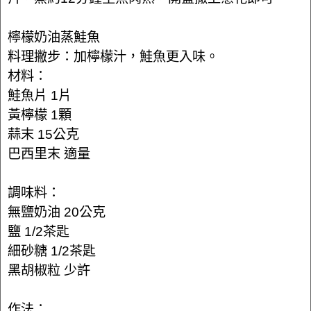
檸檬奶油蒸鮭魚
料理撇步：加檸檬汁，鮭魚更入味。
材料：
鮭魚片 1片
黃檸檬 1顆
蒜末 15公克
巴西里末 適量
調味料：
無鹽奶油 20公克
鹽 1/2茶匙
細砂糖 1/2茶匙
黑胡椒粒 少許
作法：