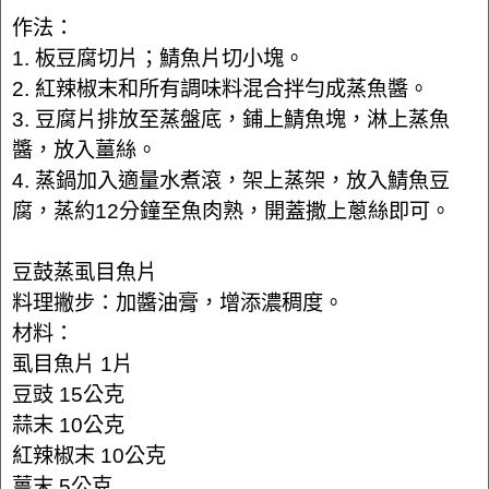
作法：
1. 板豆腐切片；鯖魚片切小塊。
2. 紅辣椒末和所有調味料混合拌勻成蒸魚醬。
3. 豆腐片排放至蒸盤底，鋪上鯖魚塊，淋上蒸魚
醬，放入薑絲。
4. 蒸鍋加入適量水煮滾，架上蒸架，放入鯖魚豆
腐，蒸約12分鐘至魚肉熟，開蓋撒上蔥絲即可。
豆鼓蒸虱目魚片
料理撇步：加醬油膏，增添濃稠度。
材料：
虱目魚片 1片
豆豉 15公克
蒜末 10公克
紅辣椒末 10公克
薑末 5公克