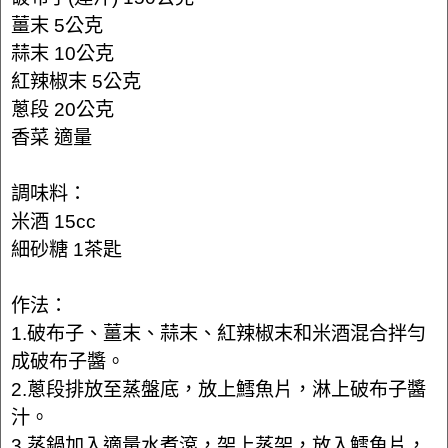
薑末 5公克
蒜末 10公克
紅辣椒末 5公克
蔥段 20公克
香菜 適量
調味料：
米酒 15cc
細砂糖 1茶匙
作法：
1.破布子、薑末、蒜末、紅辣椒末和米酒混合拌勻
成破布子醬。
2.蔥段排放至蒸盤底，放上鱈魚片，淋上破布子醬
汁。
3.蒸鍋加入適量水煮滾，架上蒸架，放入鱈魚片，