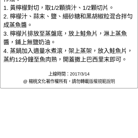
1. 黃檸檬對切，取1/2顆擠汁、1/2顆切片。
2. 檸檬汁、蒜末、鹽、細砂糖和黑胡椒粒混合拌勻
成蒸魚醬。
3. 檸檬片排放至蒸盤底，放上鮭魚片，淋上蒸魚
醬，鋪上無鹽奶油。
4. 蒸鍋加入適量水煮滾，架上蒸架，放入鮭魚片，
蒸約12分鐘至魚肉熟，開蓋撒上巴西里末即可。
上線時間：2017/3/14
@ 楊桃文化著作權所有，請勿轉載
版權規範說明