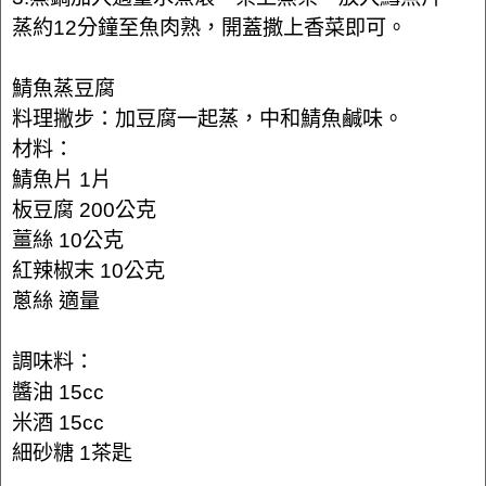
蒸約12分鐘至魚肉熟，開蓋撒上香菜即可。
鯖魚蒸豆腐
料理撇步：加豆腐一起蒸，中和鯖魚鹹味。
材料：
鯖魚片 1片
板豆腐 200公克
薑絲 10公克
紅辣椒末 10公克
蔥絲 適量
調味料：
醬油 15cc
米酒 15cc
細砂糖 1茶匙