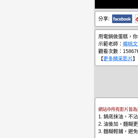
分享:
用電鍋做蛋糕，你
示範老師：
楊桃文
觀看次數：15867
【
更多精采影片
】
網站中所有影片皆為
1. 鍋底抹油，不
2. 油後加，麵糊
3. 麵糊輕鋪，避