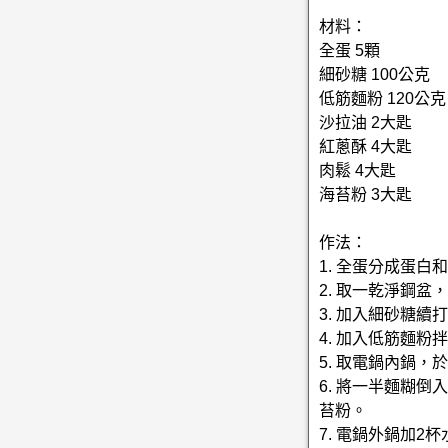
材料：
全蛋 5顆
細砂糖 100公克
低筋麵粉 120公克
沙拉油 2大匙
紅蔥酥 4大匙
肉鬆 4大匙
海苔粉 3大匙
作法：
1. 全蛋分成蛋
2. 取一乾淨鋼盆
3. 加入細砂糖
4. 加入低筋麵
5. 取電鍋內鍋
6. 將一半麵糊
苔粉。
7. 電鍋外鍋加