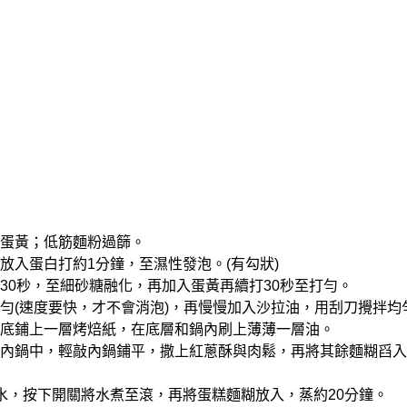
白和蛋黃；低筋麵粉過篩。
，放入蛋白打約1分鐘，至濕性發泡。(有勾狀)
續打30秒，至細砂糖融化，再加入蛋黃再續打30秒至打勻。
粉拌勻(速度要快，才不會消泡)，再慢慢加入沙拉油，用刮刀攪拌
，於底鋪上一層烤焙紙，在底層和鍋內刷上薄薄一層油。
倒入內鍋中，輕敲內鍋鋪平，撒上紅蔥酥與肉鬆，再將其餘麵糊舀
2杯水，按下開關將水煮至滾，再將蛋糕麵糊放入，蒸約20分鐘。