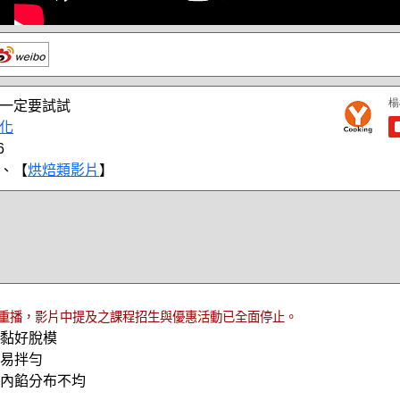
一定要試試
化
6
、【
烘焙類影片
】
重播，影片中提及之課程招生與優惠活動已全面停止。
沾黏好脫模
更易拌勻
免內餡分布不均