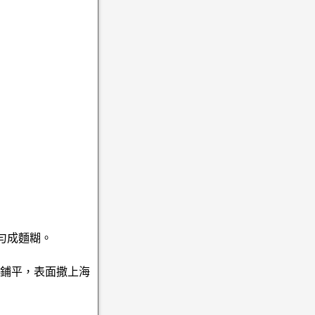
均勻成麵糊。
入鋪平，表面撒上海