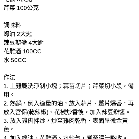
芹菜 100公克
調味料
蠔油 2大匙
辣豆瓣醬 4大匙
花雕酒 100CC
水 50CC
作法
1. 土雞腿洗淨剁小塊；蒜苗切片；芹菜切小段，備
用。
2. 熱鍋，倒入適量的油，放入蒜片、薑片爆香，再
放入宮保(乾辣椒)、花椒炒香後，加入辣豆瓣醬。
3. 放入雞肉拌炒，炒至雞肉乾香、表面呈微金黃
色。
4. 加入蠔油、花雕酒、水炒勻，煮至湯汁略收。