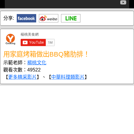
分享:
用家庭烤箱做出BBQ豬肋排！
示範老師：
楊桃文化
觀看次數：49522
【
更多精采影片
】、【
中華料理類影片
】