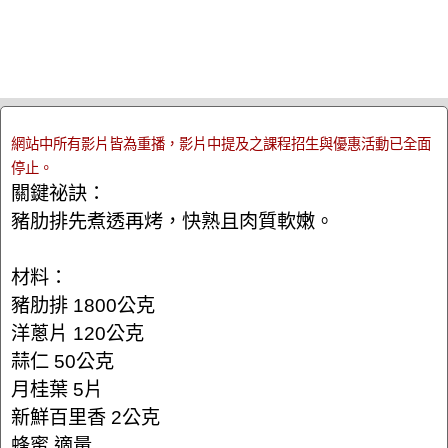
網站中所有影片皆為重播，影片中提及之課程招生與優惠活動已全面
停止。
關鍵祕訣：
豬肋排先煮透再烤，快熟且肉質軟嫩。
材料：
豬肋排 1800公克
洋蔥片 120公克
蒜仁 50公克
月桂葉 5片
新鮮百里香 2公克
蜂蜜 適量