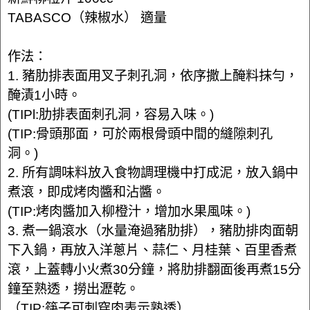
TABASCO（辣椒水） 適量
作法：
1. 豬肋排表面用叉子刺孔洞，依序撒上醃料抹勻，
醃漬1小時。
(TIPl:肋排表面刺孔洞，容易入味。)
(TIP:骨頭那面，可於兩根骨頭中間的縫隙刺孔
洞。)
2. 所有調味料放入食物調理機中打成泥，放入鍋中
煮滾，即成烤肉醬和沾醬。
(TIP:烤肉醬加入柳橙汁，增加水果風味。)
3. 煮一鍋滾水（水量淹過豬肋排），豬肋排肉面朝
下入鍋，再放入洋蔥片、蒜仁、月桂葉、百里香煮
滾，上蓋轉小火煮30分鐘，將肋排翻面後再煮15分
鐘至熟透，撈出瀝乾。
（TIP:筷子可刺穿肉表示熟透）