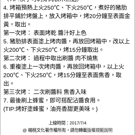
4. 烤箱預熱上火250℃、下火250℃，煮好的豬肋
排平鋪於烤盤上，放入烤箱中，烤20分鐘至表面金
黃，取出。
第一次烤： 表面烤乾 醬汁好上色
5. 豬肋排表面塗上烤肉醬，再放回烤箱中，改以上
火200℃、下火250℃，烤15分鐘取出。
第二次烤： 過程中取出刷醬 肉不燒焦
6. 重複塗上一次烤肉醬，再放回烤箱中，以上火
200℃、下火250℃，烤15分鐘至表面焦香，取
出。
第三次烤： 二次刷醬料 焦香入味
7. 最後刷上蜂蜜，即可搭配沾醬食用。
(TIP:烤好塗蜂蜜，油亮香甜更美味。)
上線時間：2017/7/4
@ 楊桃文化著作權所有，請勿轉載
版權規範說明