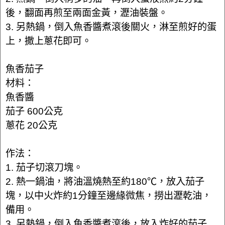
後，翻面再煎至兩面金黃，瀝油裝盤。
3. 另熱鍋，倒入魚香醬煮滾後關火，淋至煎好的蛋
上，撒上蔥花即可。
魚香茄子
材料：
魚香醬
茄子 600公克
蔥花 20公克
作法：
1. 茄子切滾刀塊。
2. 熱一鍋油，將油溫燒熱至約180℃，放入茄子
塊，以中火炸約1分鐘至邊緣微焦，撈出瀝乾油，
備用。
3. 另熱鍋，倒入魚香醬煮滾後，放入炸好的茄子