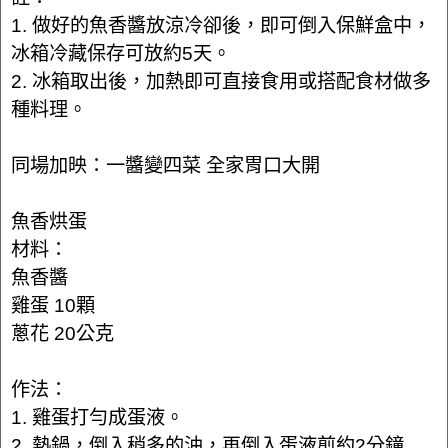
1. 做好的魚香醬放涼冷卻後，即可倒入保鮮盒中，
冰箱冷藏保存可放約5天。
2. 冰箱取出後，加熱即可直接食用或搭配食材做多
種料理。
同場加映：一醬變四菜 全家胃口大開
魚香烘蛋
材料：
魚香醬
雞蛋 10顆
蔥花 20公克
作法：
1. 雞蛋打勻成蛋液。
2. 熱鍋，倒入稍多的油，再倒入蛋液煎約2分鐘