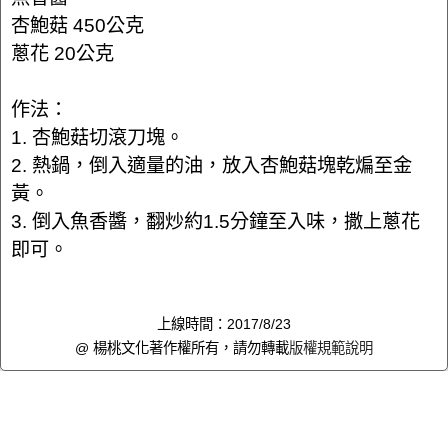
杏鮑菇 450公克
蔥花 20公克
作法：
1. 杏鮑菇切滾刀塊。
2. 熱鍋，倒入適量的油，放入杏鮑菇塊乾煸至金
黃。
3. 倒入魚香醬，翻炒約1.5分鐘至入味，撒上蔥花
即可。
上線時間：2017/8/23
@ 楊桃文化著作權所有，請勿轉載
版權規範說明