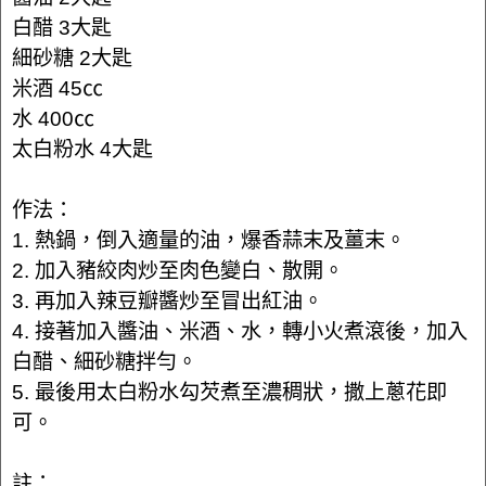
白醋 3大匙
細砂糖 2大匙
米酒 45㏄
水 400㏄
太白粉水 4大匙
作法：
1. 熱鍋，倒入適量的油，爆香蒜末及薑末。
2. 加入豬絞肉炒至肉色變白、散開。
3. 再加入辣豆瓣醬炒至冒出紅油。
4. 接著加入醬油、米酒、水，轉小火煮滾後，加入
白醋、細砂糖拌勻。
5. 最後用太白粉水勾芡煮至濃稠狀，撒上蔥花即
可。
註：