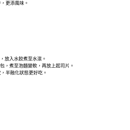
香，更添風味。
冒煙，放入水餃煮至水滾。
調味包，煮至泡麵變軟，再放上起司片。
放，半融化狀態更好吃。