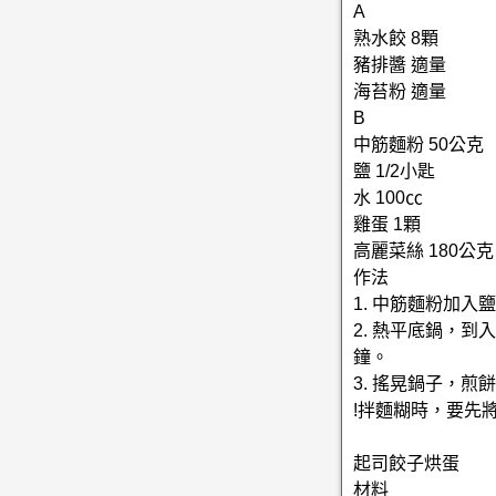
A
熟水餃 8顆
豬排醬 適量
海苔粉 適量
B
中筋麵粉 50公克
鹽 1/2小匙
水 100㏄
雞蛋 1顆
高麗菜絲 180公克
作法
1. 中筋麵粉加
2. 熱平底鍋，
鐘。
3. 搖晃鍋子，
!拌麵糊時，要先
起司餃子烘蛋
材料