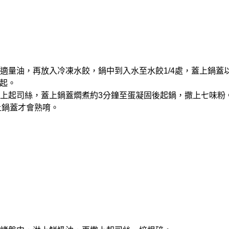
到入適量油，再放入冷凍水餃，鍋中到入水至水餃1/4處，蓋上鍋蓋
起。
再鋪上起司絲，蓋上鍋蓋燜煮約3分鐘至蛋凝固後起鍋，撒上七味粉
上鍋蓋才會熟唷。