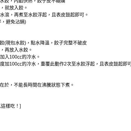
水餃，內餡快熟，餃子皮不糊爛
煙，就放入餃。
煮至水滾，再煮至水餃浮起，且表皮鼓起即可。
拌，避免沾鍋)
餃(現包水餃)，點水降溫，餃子完整不破皮
騰，再放入水餃。
，加入100㏄的冷水。
，再度加100㏄的冷水，重覆此動作2次至水餃浮起，且表皮鼓起即
在於，不能長時間在沸騰狀態下煮。
這樣吃！]