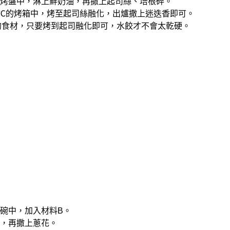
入焗烤盤中，淋上鮮奶油，再撒上起司絲、培根碎。
200℃的烤箱中，烤至起司絲融化，出爐撒上迷迭香即可。
的食材，只要烤到起司融化即可，水餃才不會太乾硬。
大碗中，加入材料B。
漿，再撒上蔥花。