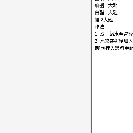
麻醬 1大匙
白醋 1大匙
糖 2大匙
作法
1. 煮一鍋水至
2. 水餃裝盤後
!趁熱拌入醬料更