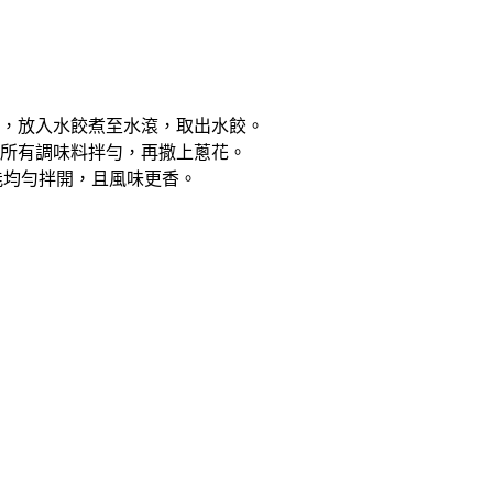
冒煙，放入水餃煮至水滾，取出水餃。
加入所有調味料拌勻，再撒上蔥花。
能均勻拌開，且風味更香。