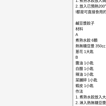
1. 煮熟水餃放
2. 放入已預熱
!都是可直接食用
鹹豆漿餃子
材料
A
煮熟水餃 6顆
熱無糖豆漿 350㏄
蔥花 1大匙
B
醬油 1小匙
白醋 1小匙
辣油 1小匙
菜脯碎 1小匙
蝦皮 1小匙
作法
1. 煮熟水餃放入
2. 淋入熱無糖豆