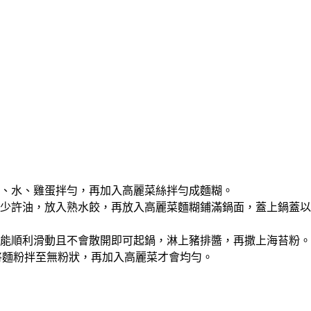
入鹽、水、雞蛋拌勻，再加入高麗菜絲拌勻成麵糊。
到入少許油，放入熟水餃，再放入高麗菜麵糊鋪滿鍋面，蓋上鍋蓋以
煎餅能順利滑動且不會散開即可起鍋，淋上豬排醬，再撒上海苔粉。
將麵粉拌至無粉狀，再加入高麗菜才會均勻。