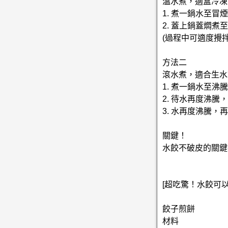
溫水煮，適盒冷凍
1. 煮一鍋水至冒
2. 蓋上鍋蓋燜
(過程中可適度攪
方法二
滾水煮，適合生水
1. 煮一鍋水至沸
2. 待水再度沸騰
3. 水再度沸騰
關鍵！
水餃不破皮的關鍵
[超吃驚！水餃可以
餃子煎餅
材料