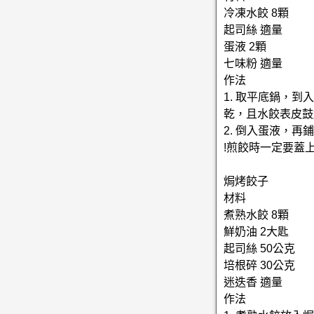
冷凍水餃 8顆
起司絲 適量
蛋液 2顆
七味粉 適量
作法
1. 取平底鍋，
乾，且水餃表皮鼓
2. 倒入蛋液，
!煎餃時一定要蓋
焗烤餃子
材料
煮熟水餃 8顆
鮮奶油 2大匙
起司絲 50公克
培根碎 30公克
迷迭香 適量
作法