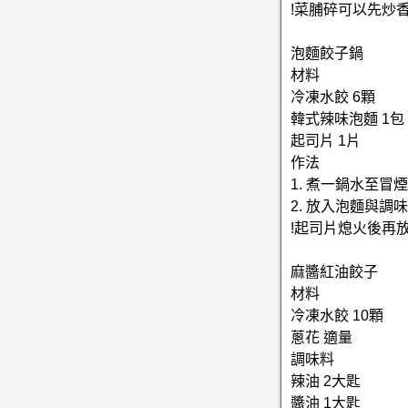
!菜脯碎可以先炒
泡麵餃子鍋
材料
冷凍水餃 6顆
韓式辣味泡麵 1包
起司片 1片
作法
1. 煮一鍋水至
2. 放入泡麵與
!起司片熄火後再
麻醬紅油餃子
材料
冷凍水餃 10顆
蔥花 適量
調味料
辣油 2大匙
醬油 1大匙