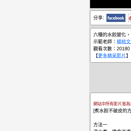
分享:
六種的水餃變化，
示範老師：
楊桃文
觀看次數：20180
【
更多精采影片
】
網站中所有影片皆為
[煮水餃不破皮的方
方法一