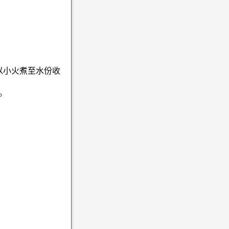
以小火煮至水份收
。