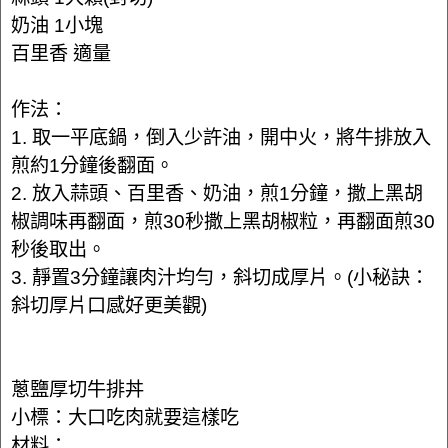
奶油 1小塊
百里香 適量
作法：
1. 取一平底鍋，倒入少許油，開中火，將牛排放入
煎約1分鐘後翻面。
2. 放入蒜頭、百里香、奶油，煎1分鐘，撒上黑胡
椒調味再翻面，煎30秒撒上黑胡椒粒，再翻面煎30
秒後取出。
3. 靜置3分鐘讓肉汁均勻，斜切成厚片。(小秘訣：
斜切厚片口感好更美觀)
蔥鹽厚切牛排丼
小標：大口吃肉就要這樣吃
材料：