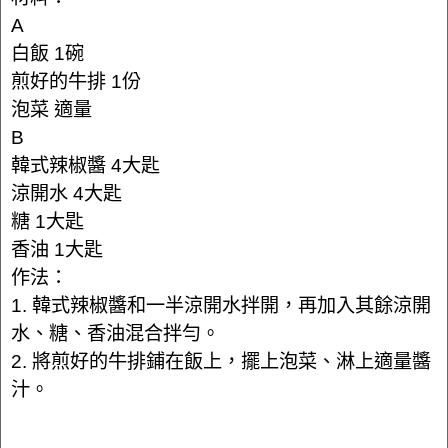
A
白飯 1碗
煎好的牛排 1份
泡菜 適量
B
韓式辣椒醬 4大匙
涼開水 4大匙
糖 1大匙
香油 1大匙
作法：
1. 韓式辣椒醬和一半涼開水拌開，再加入其餘涼開
水、糖、香油混合拌勻。
2. 將煎好的牛排鋪在飯上，擺上泡菜、淋上適量醬
汁。