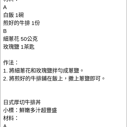
A
白飯 1碗
煎好的牛排 1份
B
細蔥花 50公克
玫瑰鹽 1茶匙
作法：
1. 將細蔥花和玫瑰鹽拌勻成蔥鹽。
2. 將煎好的牛排鋪在飯上，撒上蔥鹽即可。
日式厚切牛排丼
小標：鮮嫩多汁超豐盛
材料：
A