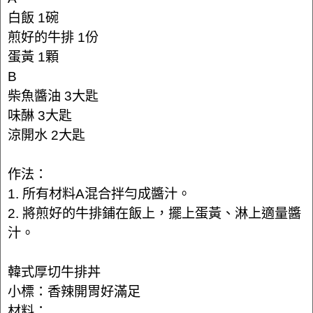
白飯 1碗
煎好的牛排 1份
蛋黃 1顆
B
柴魚醬油 3大匙
味醂 3大匙
涼開水 2大匙
作法：
1. 所有材料A混合拌勻成醬汁。
2. 將煎好的牛排鋪在飯上，擺上蛋黃、淋上適量醬
汁。
韓式厚切牛排丼
小標：香辣開胃好滿足
材料：