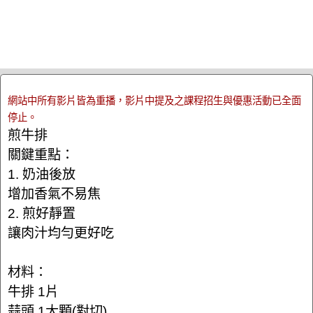
網站中所有影片皆為重播，影片中提及之課程招生與優惠活動已全面
停止。
煎牛排
關鍵重點：
1. 奶油後放
增加香氣不易焦
2. 煎好靜置
讓肉汁均勻更好吃
材料：
牛排 1片
蒜頭 1大顆(對切)