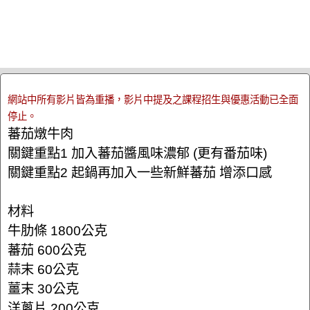
網站中所有影片皆為重播，影片中提及之課程招生與優惠活動已全面
停止。
蕃茄燉牛肉
關鍵重點1 加入蕃茄醬風味濃郁 (更有番茄味)
關鍵重點2 起鍋再加入一些新鮮蕃茄 增添口感
材料
牛肋條 1800公克
蕃茄 600公克
蒜末 60公克
薑末 30公克
洋蔥片 200公克