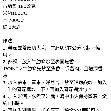
蕃茄醬 180公克
米酒100CC
水 700CC
糖 2大匙
作法
1. 蕃茄去蒂頭切大塊；牛腩切約7公分段狀，備
用。
2. 熱鍋，放入牛肋條炒至表面焦香。
[POINT->牛肋條先炒至焦香，保留肉汁且增添香
味]
3. 放入蒜末、薑末、洋蔥片，炒至洋蔥變軟，加入
一半的蕃茄塊炒一下，再加入蕃茄醬炒勻。
4. 加入米酒、水煮至沸騰，轉中小火保持微滾，燉
約1小時。
5. 再加入糖與另一半的蕃茄，續燉3分鐘即可。