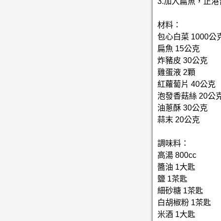
3.加入扁魚，正
材料：
包心白菜 1000公
扁魚 15公克
炸豬皮 30公克
雞蛋液 2顆
紅蘿蔔片 40公克
泡發香菇絲 20公
油蔥酥 30公克
蒜末 20公克
調味料：
高湯 800cc
醬油 1大匙
鹽 1茶匙
細砂糖 1茶匙
白胡椒粉 1茶匙
米酒 1大匙