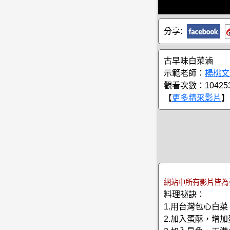
分享:
古早味白菜滷
示範老師：
楊桃文
觀看次數：10425
【
更多精采影片
】
網站中所有影片皆為
料理祕訣：
1.用台灣包心白
2.加入蛋酥，增