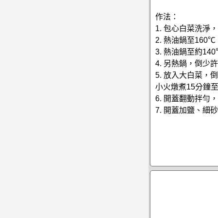
作法：
1. 包心白菜洗
2. 熱油鍋至1
3. 熱油鍋至約
4. 另熱鍋，倒
5. 放入大白菜
小火燉煮15分鐘
6. 開蓋翻動拌勻
7. 開蓋加鹽、細