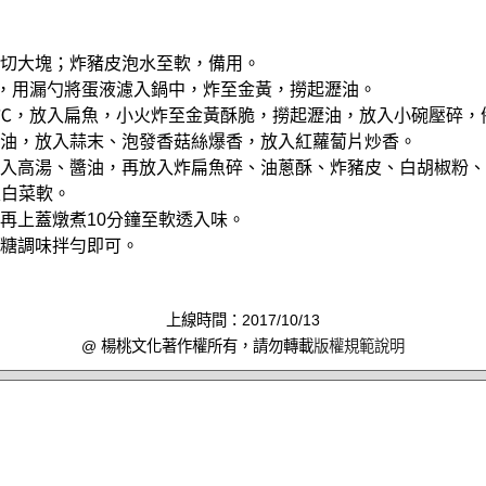
淨，切大塊；炸豬皮泡水至軟，備用。
60℃，用漏勺將蛋液濾入鍋中，炸至金黃，撈起瀝油。
140℃，放入扁魚，小火炸至金黃酥脆，撈起瀝油，放入小碗壓碎，
少許油，放入蒜末、泡發香菇絲爆香，放入紅蘿蔔片炒香。
，倒入高湯、醬油，再放入炸扁魚碎、油蔥酥、炸豬皮、白胡椒粉
至白菜軟。
，再上蓋燉煮10分鐘至軟透入味。
砂糖調味拌勻即可。
上線時間：2017/10/13
@ 楊桃文化著作權所有，請勿轉載
版權規範說明