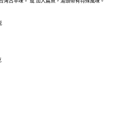
港台灣古早味。 或 加入扁魚，湯頭帶有特殊風味。
克
克