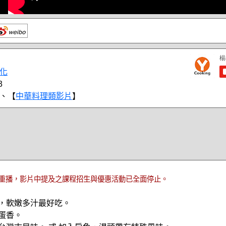
化
3
、【
中華料理類影片
】
重播，影片中提及之課程招生與優惠活動已全面停止。
菜，軟嫩多汁最好吃。
加蛋香。